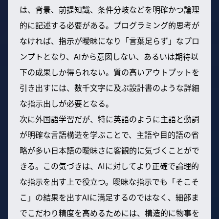
は、背景、前提知識、条件分岐などを明確かつ論理
的に記述する必要がある。プログラミング的思考が
なければ、指示が曖昧になり「言葉足らず」なプロ
ンプトとなり、AIから意図しない、あるいは期待以
下の成果しか得られない。質の高いアウトプットを
引き出すには、数千文字に及ぶ設計書のような詳細
な指示出しが必要となる。
次に外国語学習だが、特に英語のように主語と動詞
が明確な言語構造を学ぶことで、主語や目的語の省
略が多い日本語の曖昧さに客観的に気づくことがで
きる。この気づきは、AIに対してより正確で論理的
な指示を出す上で役立つ。曖昧な指示でも「そこそ
こ」の結果を出すAIに満足するのではなく、細部ま
でこだわり精度を高めるためには、構造的に物事を