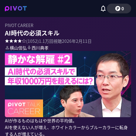
0
PIVOT CAREER
AI時代の必須スキル
(
1052
)
1.1万
回視聴
2026年2月11日
横山信弘
西川典孝
AIが作るものはもはや世界の平均値。

AIを使えない人が増え、ホワイトカラーからブルーカラーに転身
する人が増えている。
