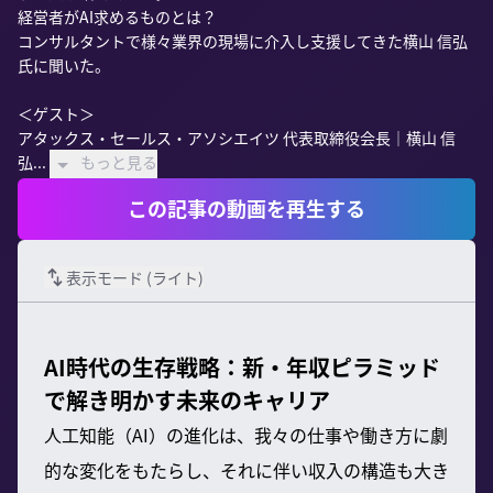
経営者がAI求めるものとは？

コンサルタントで様々業界の現場に介入し支援してきた横山 信弘
氏に聞いた。

＜ゲスト＞

アタックス・セールス・アソシエイツ 代表取締役会長｜横山 信
弘...
もっと見る
この記事の動画を再生する
表示モード (
ライト
)
AI時代の生存戦略：新・年収ピラミッド
で解き明かす未来のキャリア
人工知能（AI）の進化は、我々の仕事や働き方に劇
的な変化をもたらし、それに伴い収入の構造も大き