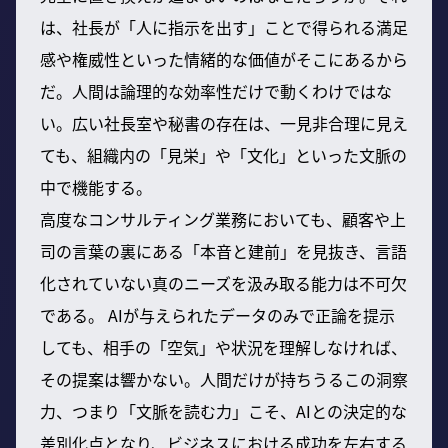
は、社長が「人に指示を出す」ことで得られる満足
感や権威性といった情緒的な価値がそこにあるから
だ。人間は論理的な効率性だけで動くわけではな
い。広い社長室や秘書の存在は、一見非合理に見え
ても、組織内の「見栄」や「文化」といった文脈の
中で機能する。
高度なコンサルティング業務においても、顧客や上
司の言葉の裏にある「本音と建前」を見抜き、言語
化されていない真のニーズを汲み取る能力は不可欠
である。 AIが与えられたデータのみで正論を提示
しても、相手の「空気」や状況を理解しなければ、
その提案は響かない。人間だけが持ちうるこの洞察
力、つまり「文脈を読む力」こそ、AIとの決定的な
差別化点となり、ビジネスにおける成功を左右する