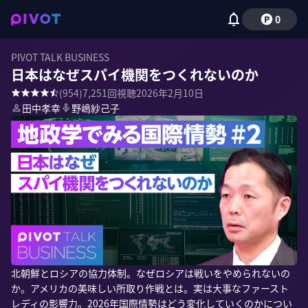
0
PIVOT TALK BUSINESS
日本はなぜスパイ機関をつくれないのか
(
954
)
7,251
回視聴
2026年2月10日
田中孝幸
野嶋紗己子
北朝鮮とロシアの協力体制。なぜロシアは戦いをやめられないの
か。アメリカの美味しい所取り作戦とは。実は大事なファースト
レディの影響力。2026年国際情勢はどう変化していくのかについ