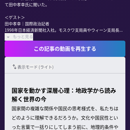
て田中孝幸氏に聞いた。

＜ゲスト＞

田中孝幸｜国際政治記者

1998年日本経済新聞社入社。モスクワ支局員やウィーン支局長...
もっと見る
この記事の動画を再生する
表示モード (
ライト
)
国家を動かす深層心理：地政学から読み
解く世界の今
国家間の複雑な関係や国民の思考様式を、私たちは
どのように理解できるだろうか。文化や国民性とい
った言葉で一括りにしてしまう前に、地理的条件や