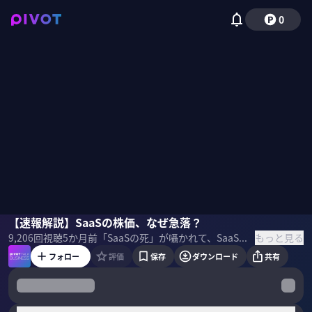
0
福山太郎
【速報解説】SaaSの株価、なぜ急落？
佐々木紀彦
もっと見る
9,206
回視聴
5か月前
「SaaSの死」が囁かれて、SaaS株が急落している。「SaaSの死」は起きるのか？AI時代に生き残るSaaSと淘汰されるSaaSの違いは何か？米国在住ベンチャーキャピタリストの福山太郎氏に解説してもらった。 ＜ゲスト＞ Rice Capital 代表パートナー 福山太郎 ＜目次＞
フォロー
評価
保存
ダウンロード
共有