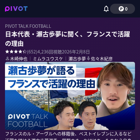
0
PIVOT TALK FOOTBALL
日本代表・瀬古歩夢に聞く、フランスで活躍
の理由
(
652
)
4,236
回視聴
2026年2月8日
木崎伸也
｜
ミムラユウスケ
｜
瀬古歩夢
佐々木紀彦
フランスのル・アーヴルへの移籍後、ベストイレブンに入るなど