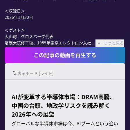
＜収録日＞

2026年1月30日

＜ゲスト＞

大山聡｜グロスバーグ代表

慶應大院修了後、1985年東京エレクトロン入社...
もっと見る
この記事の動画を再生する
表示モード (
ライト
)
AIが変革する半導体市場：DRAM高騰、
中国の台頭、地政学リスクを読み解く
2026年への展望
グローバルな半導体市場は今、AIブームという追い