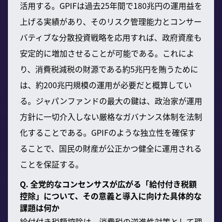
活用する。GPIFは過去25年間で180兆円の運用益を
上げる実績があり、そのリスク管理能力とコンサー
バティブな分散投資戦略を応用すれば、政府資産も
安定的に増加させることが可能である。これによ
り、消費税減税の財源である約5兆円を賄うために
は、約200兆円規模の運用が必要だと概算してい
る。ジャパンファンドの最大の鍵は、政治家が運用
方針に一切介入しない厳格なガバナンス体制を法制
化することである。GPIFのような独立性を確保す
ることで、国民の財産が公正かつ健全に運用される
ことを保証する。
Q. 全党的なコンセンサスが広がる「給付付き税額
控除」について、その意義と導入に向けた具体的な
課題は何か
給付付き税額控除は、消費税の逆進性対策として理