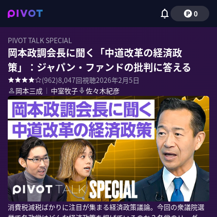
0
PIVOT TALK SPECIAL
岡本政調会長に聞く「中道改革の経済政
策」：ジャパン・ファンドの批判に答える
(
962
)
8,047
回視聴
2026年2月5日
岡本三成
｜
中室牧子
佐々木紀彦
消費税減税ばかりに注目が集まる経済政策議論。今回の衆議院選