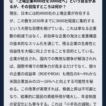
Q. 「上場企業4000社を3000社へ」という提言があ
るが、その目指すところは何か？
現在、日本には約4000社の上場企業が存在する
が、この数を2030年までに3000社程度に集約する
という大胆な目標を掲げている。これは単なる企業
数の削減ではなく、非効率な企業の淘汰と産業構造
の抜本的なスリム化を通じて、残る企業の生産性と
収益性を大幅に向上させることを目的としている。
企業が統合され、国内での無用な競争が解消されれ
ば、国際市場での競争力が高まるだけでなく、個々
の企業の収益率（ROEやROA）も現在の8〜9%から
米国企業並みの15〜16%へと向上する可能性を秘
める。この改革が実現すれば、株価上昇は不可避と
なり、結果的に国民の資産所得が増大し、年金制度
の安定化にも寄与する。これは「小手先の減税」で