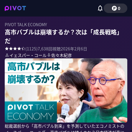
0
PIVOT TALK ECONOMY
高市バブルは崩壊するか？次は「成長戦略」
だ
(
1125
)
7,638
回視聴
2026年2月6日
イェスパー・コール
佐々木紀彦
総裁選前から「高市バブル到来」を予測していたエコノミストの