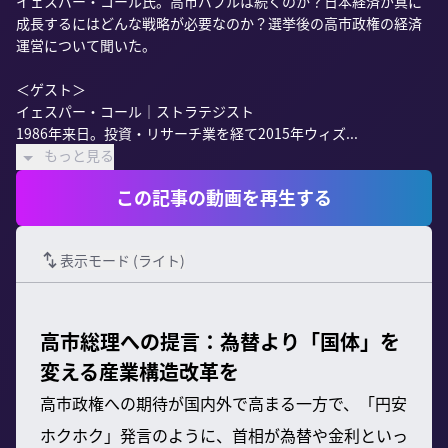
イェスパー・コール氏。高市バブルは続くのか？日本経済が真に
成長するにはどんな戦略が必要なのか？選挙後の高市政権の経済
運営について聞いた。

＜ゲスト＞

イェスパー・コール｜ストラテジスト

1986年来日。投資・リサーチ業を経て2015年ウィズ...
もっと見る
この記事の動画を再生する
表示モード (
ライト
)
高市総理への提言：為替より「国体」を
変える産業構造改革を
高市政権への期待が国内外で高まる一方で、「円安
ホクホク」発言のように、首相が為替や金利といっ