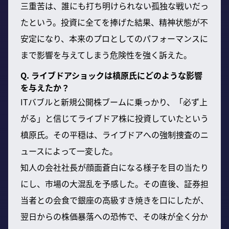
三重苦は、誰にも打ち明けられない孤独な戦いだっ
たという。投資に全てを捧げた結果、精神状態が不
安定になり、本来のプロとしてのパフォーマンスに
まで影響を与えてしまう危険性を強く訴えた。
Q. ライブドアショックは槙原氏にどのような影響
を与えたか？
ITバブルと新規公開株ブームに乗っかり、「必ず上
がる」と信じてライブドア株に投資していたという
槙原氏。その平穏は、ライブドアへの強制捜査のニ
ュースによって一変した。
知人の会社社長が顔面蒼白になる様子を目の当たり
にし、市場の大混乱を予感した。その直後、証券担
当者との会食で銀座の高級すき焼きを口にしたが、
翌日からの株価暴落への恐怖で、その味が全く分か