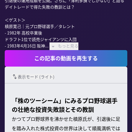
引退後の運用成績を公開。さらに「薄利多損でしかない」と語る
デイトレードで得た失敗の教訓とは？

＜ゲスト＞

槙原寛己｜元プロ野球選手／タレント

- 1982年 高校卒業後

ドラフト1位で読売ジャイアンツに入団

- 1983年4月16日 阪神...
もっと見る
この記事の動画を再生する
表示モード (
ライト
)
「株のツーシーム」にみるプロ野球選手
の壮絶な投資失敗談とその教訓
かつてプロ野球界を沸かせた槙原氏が、引退後に足
を踏み入れた株式投資の世界は決して順風満帆では