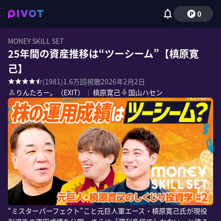
0
MONEY SKILL SET
25年間の資産推移は“ツーシーム”【槙原寛
己】
(
1981
)
1.6万
回視聴
2026年2月2日
りんたろー。（EXIT）
｜
槙原寛己
国山ハセン
“ミスターパーフェクト”こと元巨人軍エース・槙原寛己氏が現役