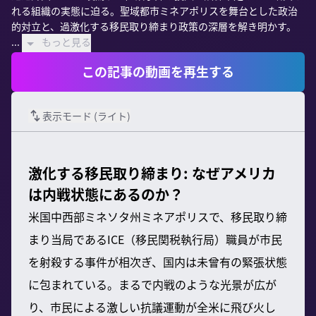
れる組織の実態に迫る。聖域都市ミネアポリスを舞台とした政治
的対立と、過激化する移民取り締まり政策の深層を解き明かす。

...
もっと見る
この記事の動画を再生する
表示モード (
ライト
)
激化する移民取り締まり: なぜアメリカ
は内戦状態にあるのか？
米国中西部ミネソタ州ミネアポリスで、移民取り締
まり当局であるICE（移民関税執行局）職員が市民
を射殺する事件が相次ぎ、国内は未曾有の緊張状態
に包まれている。まるで内戦のような光景が広が
り、市民による激しい抗議運動が全米に飛び火し