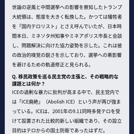
世論の逆風と中間選挙への影響を察知したトランプ
大統領は、態度を大きく転換した。かつては犠牲者
を「国内テロリスト」とさえ呼んでいたが、日本時
間本日、ミネソタ州知事やミネアポリス市長と会談
し、問題解決に向けた協力姿勢を示した。これは彼
の政治的嗅覚の鋭さを示しており、選挙への悪影響
を避けるための軌道修正と見られる。
Q. 移民政策を巡る民主党の主張と、その戦略的な
課題とは何か？
ICEの過剰な暴力に批判が高まる中で、民主党内で
は「ICE廃絶」（Abolish ICE）という声が再び強ま
っている。ICEは、2001年の9.11同時多発テロを受
けて設置された比較的新しい組織であり、その設立
目的はテロからの国土防衛であったはずだ。