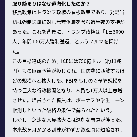
取り締まりはなぜ過激化したのか？
移民政策はトランプ政権の看板政策であり、発足当
初は強制送還に対し無党派層を含む過半数の支持が
あった。これを背景に、トランプ政権は「1日3000
人、年間100万人強制送還」というノルマを掲げ
た。
この目標達成のため、ICEには750億ドル（約11兆
円）もの巨額予算が投じられ、国防費に匹敵するほ
どの規模へと拡大した。FBIをもしのぐ予算規模を
持つ巨大な行政機関となり、人員も1万人以上急増
させた。増員された職員は、ボーナスや学生ローン
帳消しといった破格の条件で募られたという。
しかし、急速な人員拡大には深刻な問題が伴った。
本来数ヶ月かかる訓練がわずか数週間に短縮され、