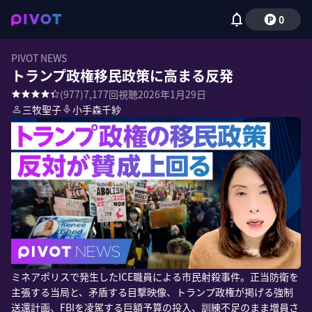
0
PIVOT NEWS
トランプ政権移民政策に高まる反発
(
977
)
7,177
回視聴
2026年1月29日
三牧聖子
小手森千紗
ミネアポリスで発生したICE職員による市民射殺事件。正当防衛を
主張する当局と、矛盾する目撃映像、トランプ政権が掲げる強制
送還計画、FBIを凌駕する巨額予算の投入、訓練不足のまま増員さ