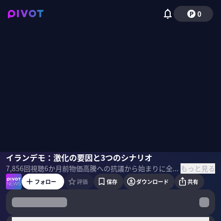
0
田中浩一郎
イランデモ：激化の要因と3つのシナリオ
小手森千紗
もっと見る
7,856
回視聴
6か月前
物価高騰への抗議から始まりに全土へ拡大したイランの反体制デモ。未曾有の危機に直面するイスラム共和制の現状を分析。米国の経済制裁によるインフレ、リーダー不在の運動の行方、そして米・イスラエルによる軍事介入の現実味を検証。 ▼プロフィール 田中浩一郎｜中東研究者 1961年生まれ。東京外国語大学外国語学部ペルシア語学科卒業、東京外国語大学大学院外国語研究科アジア第2言語修了。在イラン日本国大使館専門調査員、国際連合アフガニスタン特別ミッション政務官など歴任。 ＜目次＞
フォロー
評価
保存
ダウンロード
共有