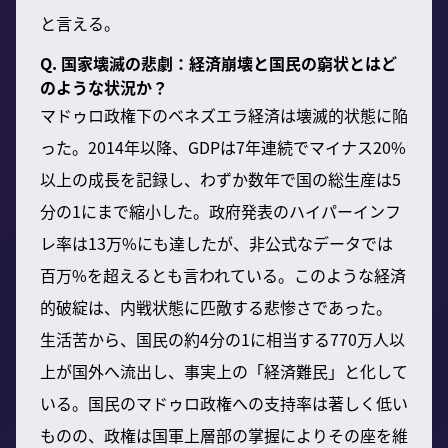
と言える。
Q. 国家壊滅の悲劇：経済崩壊と国民の窮状とはど
のような状況か？
マドゥロ政権下のベネズエラ経済は壊滅的状態に陥
った。2014年以降、GDPは7年連続でマイナス20%
以上の成長を記録し、わずか数年で国の総生産は5
分の1にまで縮小した。政府発表のハイパーインフ
レ率は13万%にも達したが、非公式なデータでは
百万%を超えるとも言われている。このような経済
的破綻は、内戦状態に匹敵する悲惨さであった。
生活苦から、国民の約4分の1に相当する770万人以
上が国外へ流出し、事実上の「経済難民」と化して
いる。国民のマドゥロ政権への支持率は著しく低い
ものの、政権は国軍上層部の掌握によりその座を維