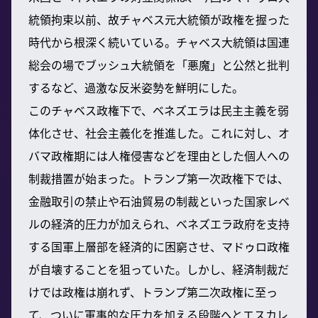
統領拘束以前、故チャベス元大統領が政権を握った
時代から根深く続いている。チャベス大統領は国連
総会の場でブッシュ大統領を「悪魔」と公然と批判
するなど、過激な反米姿勢を鮮明にした。
このチャベス政権下で、ベネズエラは民主主義を弱
体化させ、社会主義化を推進した。これに対し、オ
バマ政権期には人権侵害などを理由とした個人への
制裁措置が始まった。トランプ第一次政権下では、
金融取引の禁止や石油貿易の制裁といった国家レベ
ルの経済的圧力が加えられ、ベネズエラ政府を支持
する国軍上層部を経済的に困窮させ、マドゥロ政権
が自壊することを狙っていた。しかし、経済制裁だ
けでは政権は崩れず、トランプ第二次政権に至っ
て、ついに軍事的な圧力を加える段階へとエスカレ