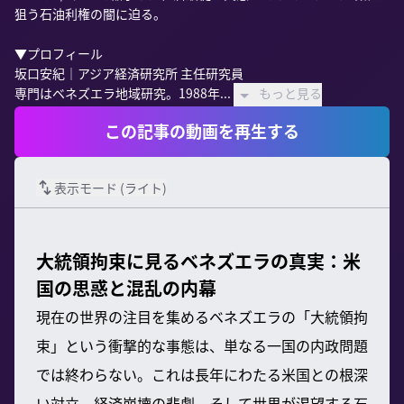
狙う石油利権の闇に迫る。

▼プロフィール

坂口安紀｜アジア経済研究所 主任研究員

専門はベネズエラ地域研究。1988年...
もっと見る
この記事の動画を再生する
表示モード (
ライト
)
大統領拘束に見るベネズエラの真実：米
国の思惑と混乱の内幕
現在の世界の注目を集めるベネズエラの「大統領拘
束」という衝撃的な事態は、単なる一国の内政問題
では終わらない。これは長年にわたる米国との根深
い対立、経済崩壊の悲劇、そして世界が渇望する石