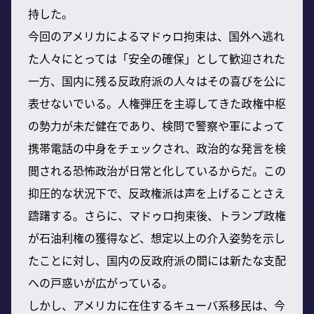
持した。
今回のアメリカによるマドゥロ拘束は、国外へ逃れ
た人々にとっては「安全の確保」として歓迎された
一方、国内に残る反政府派の人々はその喜びを公に
表せないでいる。人権弾圧を主導してきた政権中枢
の勢力が未だ健在であり、検問で警察や軍によって
携帯電話の中身をチェックされ、政治的な発言を検
閲される恐怖政治が日常と化しているからだ。この
抑圧的な状況下で、反政権派は声を上げることさえ
躊躇する。さらに、マドゥロ拘束後、トランプ政権
が石油利権の獲得など、想定以上の介入姿勢を示し
たことに対し、国内の反政府派の間には新たな支配
への戸惑いが広がっている。
しかし、アメリカに在住するキューバ系移民は、今