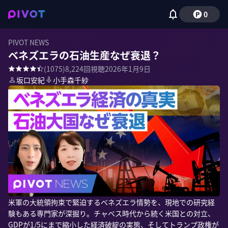
0
PIVOT NEWS
ベネズエラの石油生産なぜ衰退？
(
1075
)
8,224
回視聴
2026年1月9日
坂口安紀
小手森千紗
米軍の大統領拘束で緊迫するベネズエラ情勢を、現地での研究経
験もある専門家が深掘り。チャベス時代から続く米国との対立、
GDPが1/5にまで縮小した経済破綻の実態、そしてトランプ政権が