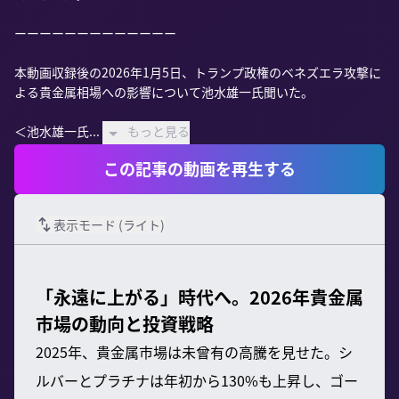
ーーーーーーーーーーーーー

本動画収録後の2026年1月5日、トランプ政権のベネズエラ攻撃に
よる貴金属相場への影響について池水雄一氏聞いた。

＜池水雄一氏...
もっと見る
この記事の動画を再生する
表示モード (
ライト
)
「永遠に上がる」時代へ。2026年貴金属
市場の動向と投資戦略
2025年、貴金属市場は未曾有の高騰を見せた。シ
ルバーとプラチナは年初から130%も上昇し、ゴー