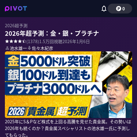
0
2026超予測
2026年超予測：金・銀・プラチナ
(
1378
)
1.5万
回視聴
2026年1月6日
池水雄一
佐々木紀彦
2025年にS＆Pなど株式を上回る高騰を見せた貴金属。その勢いは
2026年も続くのか？貴金属スペシャリストの池水雄一氏に予測し
てもらった。
