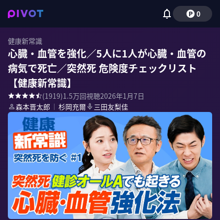
0
健康新常識
心臓・血管を強化／5人に1人が心臓・血管の
病気で死亡／突然死 危険度チェックリスト
【健康新常識】
(
1919
)
1.5万
回視聴
2026年1月7日
森本晋太郎
｜
杉岡充爾
三田友梨佳