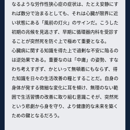
なるような労作性狭心症の症状は、たとえ安静にす
れば数分で治まるとしても、それは心臓が限界に近
い状態にある「風前の灯火」のサインだ。こうした
初期の兆候を見逃さず、早期に循環器内科を受診す
ることが突然死を防ぐ上で極めて重要となる。
心臓病に関する知識を得た上で過剰な不安に陥るの
は逆効果である。重要なのは「中庸」の姿勢、すな
わち考えすぎず、かといって無頓着にもならず、得
た知識を日々の生活改善の糧とすることだ。自身の
身体が発する微細な変化に耳を傾け、無理のない範
囲で生活習慣の改善に取り組む意識こそが、突然死
という悲劇から身を守り、より健康的な未来を築く
ための鍵となるだろう。