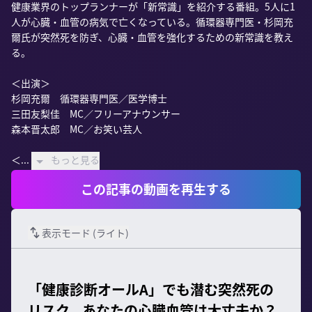
健康業界のトップランナーが「新常識」を紹介する番組。5人に1
人が心臓・血管の病気で亡くなっている。循環器専門医・杉岡充
爾氏が突然死を防ぎ、心臓・血管を強化するための新常識を教え
る。

＜出演＞

杉岡充爾　循環器専門医／医学博士

三田友梨佳　MC／フリーアナウンサー

森本晋太郎　MC／お笑い芸人

＜...
もっと見る
この記事の動画を再生する
表示モード (
ライト
)
「健康診断オールA」でも潜む突然死の
リスク。あなたの心臓血管は大丈夫か？