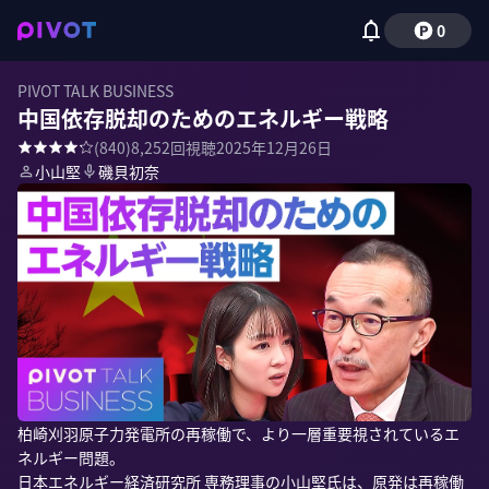
0
PIVOT TALK BUSINESS
中国依存脱却のためのエネルギー戦略
(
840
)
8,252
回視聴
2025年12月26日
小山堅
磯貝初奈
柏崎刈羽原子力発電所の再稼働で、より一層重要視されているエ
ネルギー問題。

日本エネルギー経済研究所 専務理事の小山堅氏は、原発は再稼働