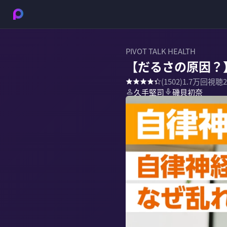
PIVOT TALK HEALTH
【だるさの原因？
(
1502
)
1.7万
回視聴
久手堅司
磯貝初奈