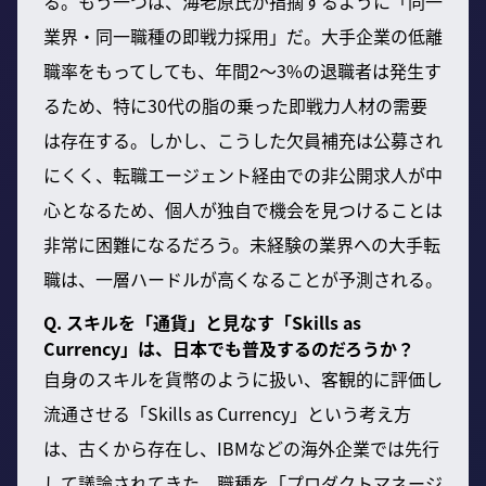
る。もう一つは、海老原氏が指摘するように「同一
業界・同一職種の即戦力採用」だ。大手企業の低離
職率をもってしても、年間2〜3%の退職者は発生す
るため、特に30代の脂の乗った即戦力人材の需要
は存在する。しかし、こうした欠員補充は公募され
にくく、転職エージェント経由での非公開求人が中
心となるため、個人が独自で機会を見つけることは
非常に困難になるだろう。未経験の業界への大手転
職は、一層ハードルが高くなることが予測される。
Q. スキルを「通貨」と見なす「Skills as
Currency」は、日本でも普及するのだろうか？
自身のスキルを貨幣のように扱い、客観的に評価し
流通させる「Skills as Currency」という考え方
は、古くから存在し、IBMなどの海外企業では先行
して議論されてきた。職種を「プロダクトマネージ