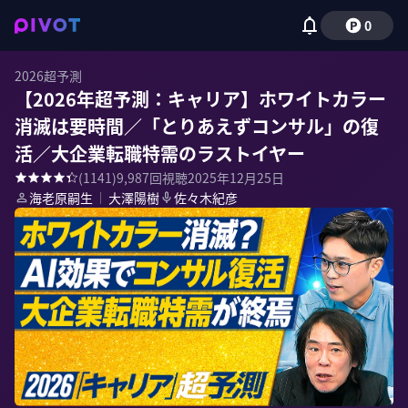
0
2026超予測
【2026年超予測：キャリア】ホワイトカラー
消滅は要時間／「とりあえずコンサル」の復
活／大企業転職特需のラストイヤー
(
1141
)
9,987
回視聴
2025年12月25日
海老原嗣生
｜
大澤陽樹
佐々木紀彦