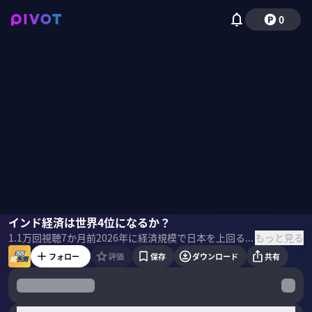
0
西濵徹
インド経済は世界4位になるか？
小手森千紗
もっと見る
1.1万
回視聴
7か月前
2026年に経済規模で日本を上回ると予測されるインドの成長性と、その裏に潜むリスクを徹底解剖。さらに米中対立の「漁夫の利」を得てきた東南アジアが、両国の接近によって受ける影響を予測する。インド東南アジアの2026年をエコノミストが展望する。 ＜ゲスト＞ 西濵徹｜第一生命経済研究所 経済調査部 主席エコノミスト 一橋大学経済学部を卒業後、国際協力銀行（JBIC）を経て、2008年に第一生命経済研究所入社。アジアなど新興国のマクロ経済・政治分析を担当。参議院第一特別調査室客員調査員も経験。 ＜目次＞
フォロー
評価
保存
ダウンロード
共有