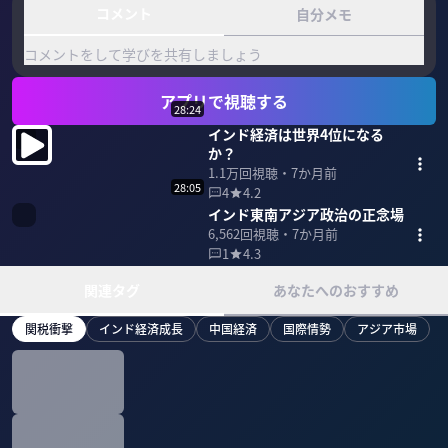
コメント
自分メモ
コメントをして学びを共有しましょう
アプリで視聴する
28:24
インド経済は世界4位になる
か？
1.1万
回視聴・
7か月前
28:05
4
4.2
インド東南アジア政治の正念場
6,562
回視聴・
7か月前
1
4.3
関連タグ
あなたへのおすすめ
関税衝撃
インド経済成長
中国経済
国際情勢
アジア市場