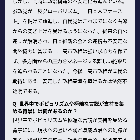
しかし、同時に政治構造の不安定化も進んでいる。
参政党が「反グローバリズム」「日本人ファース
ト」を掲げて躍進し、自民党はこれまでになく右派
からの突き上げを受けるようになった。従来の自公
連立が解消され、日本維新の会との連携も不安定な
閣外協力に留まる中、高市政権は強い求心力を保て
ず、多方面からの圧力をマネージする難しい舵取り
を迫られることになった。今後、高市政権が国民の
期待に応え、安定した政権基盤を築けるかは依然不
透明である。
Q. 世界中でポピュリズムや極端な言説が支持を集
める背景には何があるのか？
世界中でポピュリズムや極端な言説が支持を集める
背景には、現状への強い不満と既成政治への幻滅が
ある。経済格差の拡大、社会の閉塞感、地政学的不