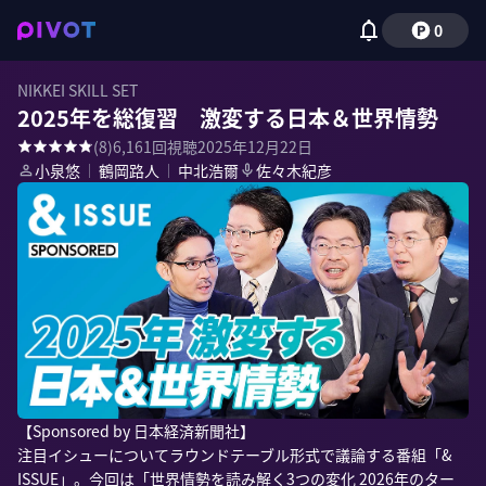
0
NIKKEI SKILL SET
2025年を総復習 激変する日本＆世界情勢
(
8
)
6,161
回視聴
2025年12月22日
小泉悠
｜
鶴岡路人
｜
中北浩爾
佐々木紀彦
【Sponsored by 日本経済新聞社】

注目イシューについてラウンドテーブル形式で議論する番組「& 
ISSUE」。今回は「世界情勢を読み解く3つの変化 2026年のター