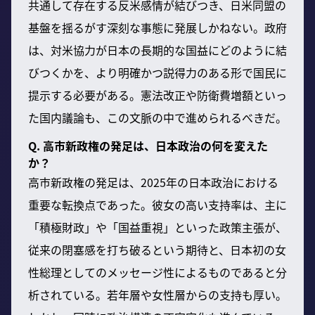
共通して存在する反米感情が結びつき、日米同盟の
基盤を揺るがす深刻な事態に発展しかねない。政府
は、対米協力が日本の長期的な国益にどのように結
びつくかを、より明確かつ説得力のある形で国民に
提示する必要がある。憲法改正や防衛費増額といっ
た国内議論も、この文脈の中で進められるべきだ。
Q. 高市新政権の発足は、日本政治の何を変えた
か？
高市新政権の発足は、2025年の日本政治における
重要な転換点であった。彼女の高い支持率は、主に
「積極財政」や「国益重視」といった政策主張が、
従来の閉塞感を打ち破るという期待と、日本初の女
性総理としてのメッセージ性によるものであると分
析されている。若年層や女性層からの支持も厚い。