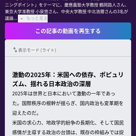
ニングポイント」をテーマに、慶應義塾大学教授 鶴岡路人さん、
東京大学准教授 小泉悠さん、中央大学教授 中北浩爾さんの3名が
議論...
もっと見る
この記事の動画を再生する
表示モード (
ライト
)
激動の2025年：米国への依存、ポピュリ
ズム、揺れる日本政治の深層
2025年は世界と日本において激動の一年であっ
た。国際秩序の根幹が揺らぎ、国内政治も変革期を
迎えたのだ。
米国の求心力、地政学的紛争の長期化、そして国民
感情が主導する政治の台頭は、既存の枠組みでは捉