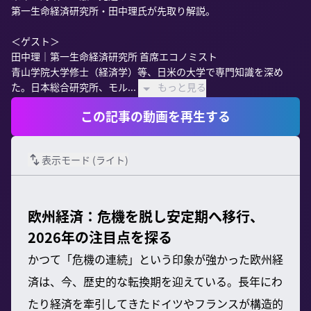
第一生命経済研究所・田中理氏が先取り解説。

＜ゲスト＞

田中理｜第一生命経済研究所 首席エコノミスト

青山学院大学修士（経済学）等、日米の大学で専門知識を深め
た。日本総合研究所、モル...
もっと見る
この記事の動画を再生する
表示モード (
ライト
)
欧州経済：危機を脱し安定期へ移行、
2026年の注目点を探る
かつて「危機の連続」という印象が強かった欧州経
済は、今、歴史的な転換期を迎えている。長年にわ
たり経済を牽引してきたドイツやフランスが構造的