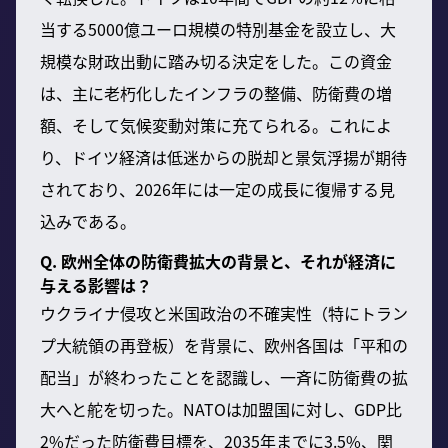
当する5000億ユーロ規模の特別基金を設立し、大
規模な財政出動に踏み切る決定をした。この資金
は、主に老朽化したインフラの整備、防衛費の増
額、そして気候変動対策に充てられる。これによ
り、ドイツ経済は低迷からの脱却と景気浮揚が期待
されており、2026年には一定の成長に復帰する見
込みである。
Q. 欧州全体の防衛費拡大の背景と、それが経済に
与える影響は？
ウクライナ侵攻と米国政治の不確実性（特にトラン
プ大統領の再登板）を背景に、欧州各国は「平和の
配当」が終わったことを認識し、一斉に防衛費の拡
大へと舵を切った。NATOは加盟国に対し、GDP比
2%だった防衛費目標を、2035年までに3.5%、関