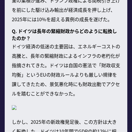
業の集積が進み、トランプ政権による関税引き上げ
を前にした駆け込み輸出が経済成長を押し上げ、
2025年には10%を超える異例の成長を遂げた。
Q. ドイツは長年の緊縮財政からどのように転換し
たのか？
ドイツ経済の低迷の主要因は、エネルギーコストの
高騰と、長年の緊縮財政によるインフラの老朽化が
指摘されてきた。ドイツは自国の憲法で「財政収支
均衡」というEUの財政ルールよりも厳しい規律を
課してきたため、景気悪化時にも財政出動でアクセ
ルを踏むことができなかった。
しかし、2025年の新政権発足後、この方針は大き
く転換した。ドイツは10年間でGDPの約12%に相