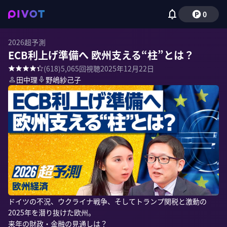
0
2026超予測
ECB利上げ準備へ 欧州支える“柱”とは？
(
618
)
5,065
回視聴
2025年12月22日
田中理
野嶋紗己子
ドイツの不況、ウクライナ戦争、そしてトランプ関税と激動の
2025年を潜り抜けた欧州。

来年の財政・金融の見通しは？
