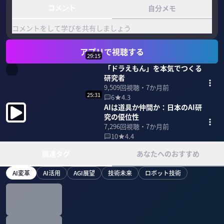
コメント
自分メモ
コメントをして学びを共有しましょう
アプリで視聴する
29:15
「ドラえもん」を本気でつくる
研究者
9,509
回視聴・
7か月前
25:31
6
4.3
AIは道具か仲間か：日本のAI研
究の優位性
7,296
回視聴・
7か月前
10
4.4
関連タグ
あなたへのおすすめ
AI変革
AI活用
AGI展望
技術未来
ロボット技術