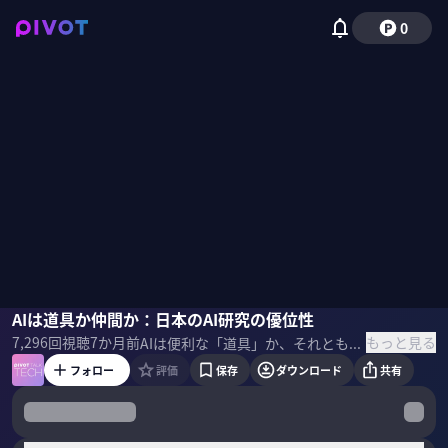
0
大澤正彦
AIは道具か仲間か：日本のAI研究の優位性
磯貝初奈
もっと見る
7,296
回視聴
7か月前
AIは便利な「道具」か、それともドラえもんのような「心のパートナー」か？ 日本大学の大澤正彦准教授が挑むのは、2歳からの揺るぎない「ドラえもんをつくりたい」という夢だ。究極の目標は、機能だけではなく「みんなが認めてくれる」社会的承認を得ること。その先にAIと人間が共存する未来を大澤氏が語った。 ＜ゲスト＞ 大澤正彦｜日本大学准教授 1993年生まれ。日本大学 文理学部 情報科学科准教授。博士（工学）。東京工業大学附属高校、慶應義塾大学理工学部をいずれも首席で卒業。学部時代に設立した「全脳アーキテクチャ若手の会」が2,600人規模に成長し、日本最大級の人工知能コミュニティに発展。IEEE CIS-JP Young Researcher Award (最年少記録)をはじめ受賞歴多数。孫正義氏により選ばれた異能をもつ若手として孫正義育英財団会員に選抜。認知科学会にて認知科学若手の会を設立、2020年3月まで代表。 ▼参考書籍 『ドラえもんを本気でつくる』 大澤正彦（著）PHP研究所（刊）
フォロー
評価
保存
ダウンロード
共有