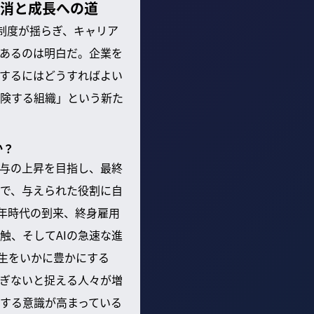
解消と成長への道
制度が揺らぎ、キャリア
あるのは明白だ。企業を
するにはどうすればよい
険する組織」という新た
か？
与の上昇を目指し、最終
で、与えられた役割に自
年時代の到来、終身雇用
触、そしてAIの急速な進
生をいかに豊かにする
ぎないと捉える人々が増
する意識が高まっている