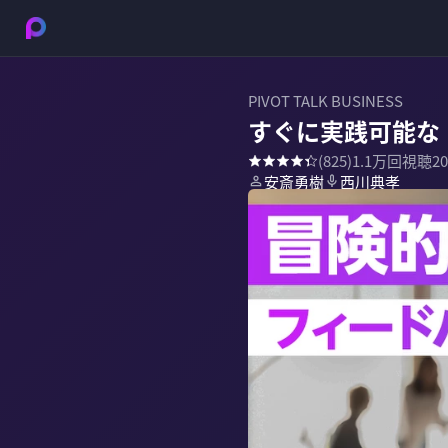
PIVOT TALK BUSINESS
すぐに実践可能な
(
825
)
1.1万
回視聴
2
安斎勇樹
西川典孝