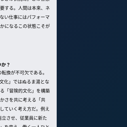
要する。人間は本来、ネ
ない仕事にはパフォーマ
かになるこの状態こそが
いか？
の転換が不可欠である。
文化」ではぬるま湯とな
る「冒険的文化」を構築
かさを共に考える「共
していく考え方だ。例え
両立させ、従業員に新た
」を変え、働く一人ひと