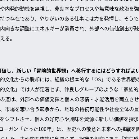
や内発的動機を無視し、非効率なプロセスや無意味な政治を強
持つ存在であり、やりがいのある仕事には力を発揮し、そうで
内向きな調整にエネルギーが消費され、外部への価値創出が疎
える。
を打破し、新しい「冒険的世界観」へ移行するにはどうすればよ
的文化からの脱却には、組織の根本的な「OS」である世界観
的文化」では人が定着せず、仲良しグループのような「家族的
の道は、外部への価値発揮と個人の感情・才能活用を両立させ
、市場を奪い合う競争から、地球の持続可能性や社会全体の豊
をシフトさせ、個人の好奇心や興味を資源に新しい価値を探求
スローガン「たった100年」は、歴史への敬意と未来への挑戦を
らした。表面的な施策に留まらず、組織の根底にある「空気感