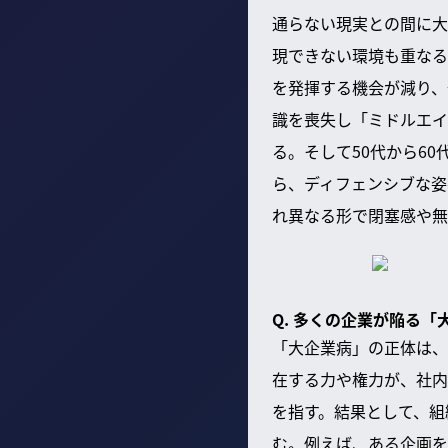
通らない現実との間に大
現できない環境も重なる
を発揮する機会が減り、
識を喪失し「ミドルエイ
る。そして50代から6
ら、ディフェンシブな姿
れ異なる形で閉塞感や無
Q. 多くの企業が陥る
「大企業病」の正体は、
在する力や権力が、社内
を指す。結果として、組
む。例えば、ある企画を