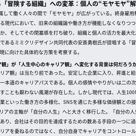
る「冒険する組織」への変革：個人の“モヤモヤ”
に属して働く人々の間で「モヤモヤ」が広がっている。終身雇用
る現代において、旧来の組織論や働き方が機能しなくなりつつ
か、そしてその閉塞感を打ち破り、組織と個人の活力を最大化
であるミミクリデザイン共同代表の安斎勇樹氏が提唱する「冒
現に向けた具体的な方策を考察する。
リア観」が「人生中心のキャリア観」へ変化する背景は何だろう
リア観」は当たり前であった。安定した企業に入り、昇進と給
一本道のキャリアパスである。個人の感情ややりがいは二の次
すことも厭わない風潮が存在した。しかし現代では、人生100
業といった働き方の多様化、SNSを通じた多様な価値観との接
リアの主軸が「自分の人生」へと大きく移行した。「自分の人
あり、会社はその目的を達成するための数ある手段の一つに過
リアを委ねるのではなく、自分自身でキャリアをコントロール