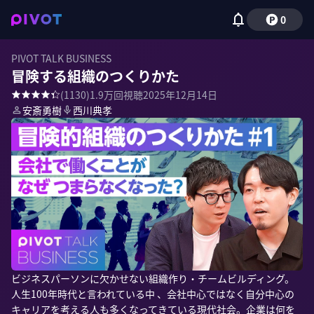
0
PIVOT TALK BUSINESS
冒険する組織のつくりかた
(
1130
)
1.9万
回視聴
2025年12月14日
安斎勇樹
西川典孝
ビジネスパーソンに欠かせない組織作り・チームビルディング。
人生100年時代と言われている中 、会社中心ではなく自分中心の
キャリアを考える人も多くなってきている現代社会。企業は何を