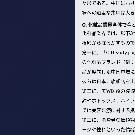
た形である。中国におけ
場への過度な集中は大き
Q. 化粧品業界全体で
化粧品業界では、以下3
根底から揺るがすもので
第一に、「C-Beaut
の化粧品ブランド（例：
品が席巻した中国市場に
彼らは日本に旗艦店を出
第二に、美容医療の浸透
射やボトックス、ハイフ
では美容医療に対する抵
第三に、消費者の価値観
ージや憧れといった情緒