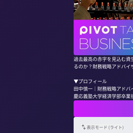
過去最高の赤字を見込む資
るのか？財務戦略アドバイ
▼プロフィール

田中慎一｜財務戦略アドバイ
慶応義塾大学経済学部卒業後
表示モード (
ライト
)