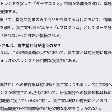
トレンドを捉えた「ダーマコスメ」市場が急成長を遂げ、薬局
発揮する。
忖度せず、機能や効果のみで商品を評価する時代において、情
を孕む。資生堂も1997年から「dプログラム」としてダーマ
せきれなかった課題が指摘される。
ロレアルは、資生堂と何が違うのか？
ルは、この地殻変動の只中において、資生堂とは対照的に成長
ォリオのバランスと圧倒的な投資力にある。
国含む）への依存度は約13%と資生堂よりも低く、特定市場
ンスが重視される現代において、研究開発への投資規模は極め
研究開発に投じているのに対し、資生堂は約270億円にとどまり、
製品開発力や市場競争力に絶望的な影響を与えかねない。