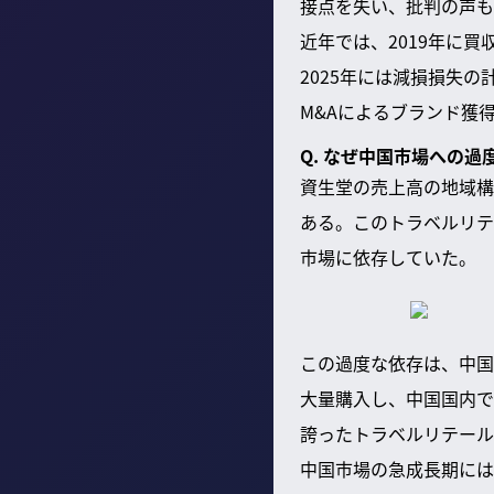
接点を失い、批判の声も
近年では、2019年に
2025年には減損損失
M&Aによるブランド獲
Q. なぜ中国市場への
資生堂の売上高の地域構
ある。このトラベルリテ
市場に依存していた。
この過度な依存は、中国
大量購入し、中国国内で
誇ったトラベルリテール
中国市場の急成長期には