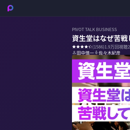
PIVOT TALK BUSINESS
資生堂はなぜ苦戦
(
1586
)
1.9万
回視聴
田中慎一
佐々木紀彦