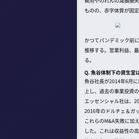
費用やのれんの減損損失
ものの、赤字体質が固定
かつてパンデミック前に
推移する。営業利益、最
る。
Q. 魚谷体制下の資生
魚谷社長が2014年6
上し、過去の事業投資の
エッセンシャル社は、2
2016年のドルチェ＆
これらのM&A失敗に加え
した。これは収益性の高