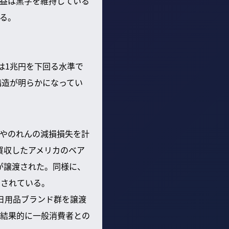
益は黒字を維持している
る。
は1兆円を下回る水準で
構造が明らかになってい
用やのれんの減損損失を計
で買収したアメリカのベア
ドが譲渡された。同様に、
消されている。
の日用品ブランド群を譲渡
結果的に一般消費者との