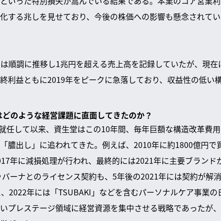
といった特別損失が嵩んでいる結果である。本業のコア営業利
化する兆しを見せており、今後の株価への影響も懸念されてい
は順調に推移し1兆円を超える売上高を記録していたが、現在
終利益ともに2019年をピークに急落しており、収益性の低い
堂はどのような経営課題に直面してきたのか？
月に就任して以来、資生堂はこの10年間、毎年巨額な構造改革費
「膿出し」に追われてきた。例えば、2010年に約1800億円
017年に減損処理が行われ、最終的には2021年に主要ブラン
ガッバーナとのライセンス契約も、5年後の2021年には契約が解
、2022年には「TSUBAKI」などを含むパーソナルケア事業
いプレステージ領域に経営資源を集中させる戦略であったが、