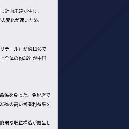
でも計画未達が生じ、
行の変化が速いため、
リテール）が約11%で
上全体の約36%が中国
命傷を負った。免税店で
25%の高い営業利益率を
脆弱な収益構造が露呈し