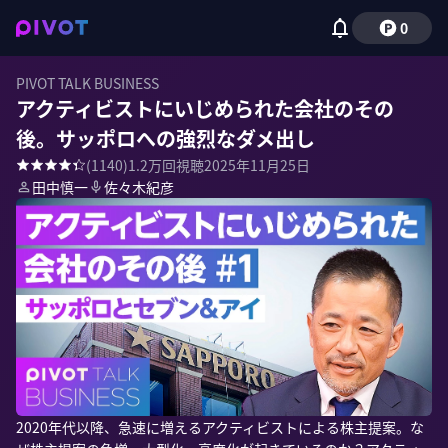
0
PIVOT TALK BUSINESS
アクティビストにいじめられた会社のその
後。サッポロへの強烈なダメ出し
(
1140
)
1.2万
回視聴
2025年11月25日
田中慎一
佐々木紀彦
2020年代以降、急速に増えるアクティビストによる株主提案。な