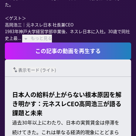
た。

＜ゲスト＞

高岡浩三｜元ネスレ日本 社長兼CEO

1983年神戸大学経営学部卒業後、ネスレ日本に入社。30歳で同社
史上最...
もっと見る
この記事の動画を再生する
表示モード (
ライト
)
日本人の給料が上がらない根本原因を解
き明かす：元ネスレCEO高岡浩三が語る
課題と未来
過去30年以上にわたり、日本の実質賃金は停滞を
続けてきた。これは単なる経済的現象にとどまら