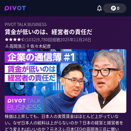
0
PIVOT TALK BUSINESS
賃金が低いのは、経営者の責任だ
(
1032
)
9,780
回視聴
2025年11月24日
高岡浩三
佐々木紀彦
株価は上昇しても、日本人の実質賃金はほとんど上がっていな
い。なぜ日本人の給料は上がらないのか？日本の経営と経営者を
どう変えればいいのか？元ネスレ日本CEOの高岡浩三氏に聞い