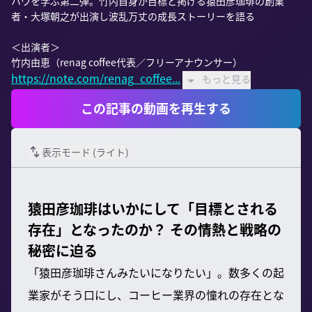
ハウを学ぶ第二弾。竹内自身が目標と掲げる猿田彦珈琲の創業
者・大塚朝之が出演し波乱万丈の成長ストーリーを語る

＜出演者＞

https://note.com/renag_coffee...
もっと見る
この記事の動画を再生する
表示モード (
ライト
)
猿田彦珈琲はいかにして「目標とされる
存在」となったのか？ その情熱と戦略の
秘密に迫る
「猿田彦珈琲さんみたいになりたい」。数多くの起
業家がそう口にし、コーヒー業界の憧れの存在とな