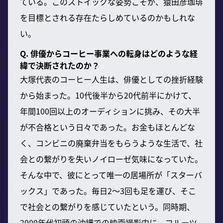
ている。このストイックな姿勢こそが、猿田彦珈琲
を目標とされる存在たらしめているのかもしれな
い。
Q. 俳優からコーヒー事業への転身はどのような経
緯で決断されたのか？
大塚代表のコーヒー人生は、俳優としての挫折経験
から始まった。10代後半から20代前半にかけて、
年間100回以上のオーディションに挑み、その大半
が不合格という日々であった。お金もほとんどな
く、コンビニの廃棄弁当をもらうような生活で、社
会との繋がりを失いノイローゼ気味になっていた。
そんな中で、彼にとって唯一の居場所が「スターバ
ックス」であった。毎日2～3回も足を運び、そこ
で社会との繋がりを感じていたという。同時期、
2000年代初頭の沖縄での映画撮影中に、フルーツ