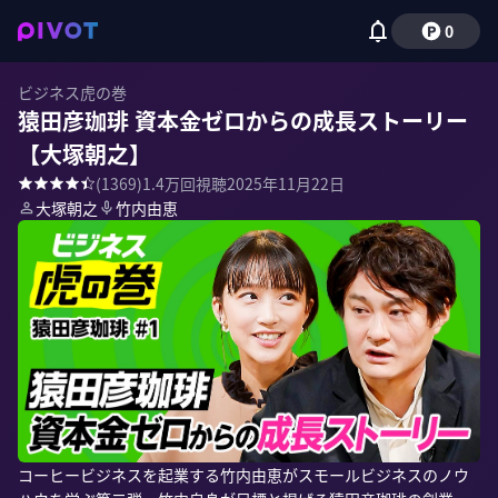
0
ビジネス虎の巻
猿田彦珈琲 資本金ゼロからの成長ストーリー
【大塚朝之】
(
1369
)
1.4万
回視聴
2025年11月22日
大塚朝之
竹内由恵
コーヒービジネスを起業する竹内由恵がスモールビジネスのノウ