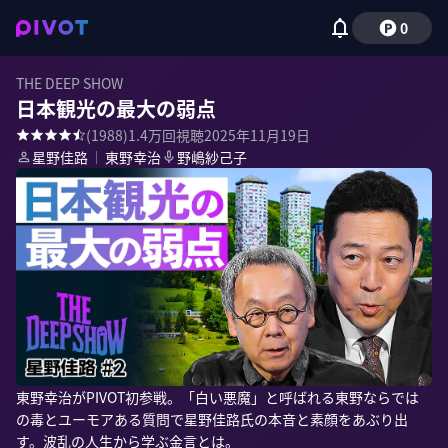
0
THE DEEP SHOW
日本観光の最大の弱点
(
1988
)
1.4万
回視聴
2025年11月19日
星野佳路
｜
東野幸治
野嶋紗己子
東野幸治がPIVOT初参戦。「白い悪魔」と呼ばれる東野ならでは
の毒とユーモアある質問で星野佳路氏の本音と素顔をあぶり出
す。波乱の人生から学ぶ金言とは。
