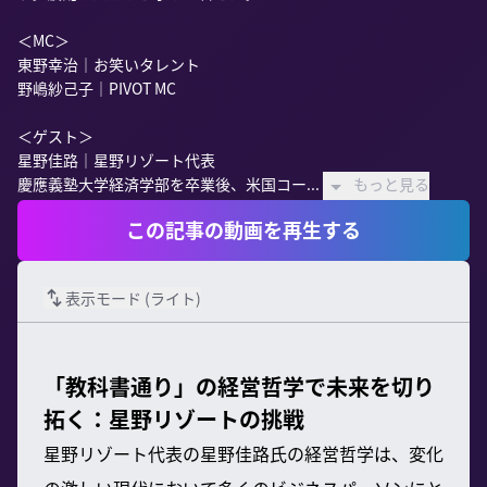
＜MC＞

東野幸治｜お笑いタレント

野嶋紗己子｜PIVOT MC

＜ゲスト＞

星野佳路｜星野リゾート代表

慶應義塾大学経済学部を卒業後、米国コー...
もっと見る
この記事の動画を再生する
表示モード (
ライト
)
「教科書通り」の経営哲学で未来を切り
拓く：星野リゾートの挑戦
星野リゾート代表の星野佳路氏の経営哲学は、変化