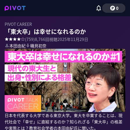
0
PIVOT CAREER
「東大卒」は幸せになれるのか
(
759
)
8,766
回視聴
2025年11月29日
本田由紀
磯貝初奈
日本を代表する大学である東京大学。東大を卒業することは、現
代社会で「幸せ」に直結するのか？知られざる「東大卒」の格差
や実態とは？教育社会学者の本田由紀氏に聞いた。
