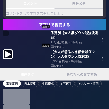
コメント
自分メモ
コメントをして学びを共有しましょう
アプリで視聴する
36:57
予算別【大人黒ダウン最強決定
戦】
1.2万
回視聴・
8か月前
30:16
9
4.3
【大人が着るべき都会派ダウ
ン】大人ダウン大賞2025
8,955
回視聴・
8か月前
6
4.4
関連タグ
あなたへのおすすめ
事業事例
日本特集
生活様式
工芸再生
アスリート評価