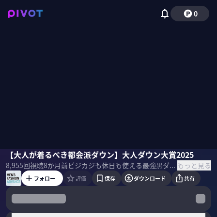
0
大山シュン
【大人が着るべき都会派ダウン】大人ダウン大賞2025
石川俊介
国山ハセン
もっと見る
8,955
回視聴
8か月前
ビジカジも休日も使える最強黒ダウンを紹介。大人が着るべきおすすめ都会派ダウンをあなたに。プロが本気でおすすめする最強黒ダウンを大山シュン氏と石川俊介氏に聞いた。 ▼プロフィール 大山シュン｜スタイリスト／SO Styling代表 2009年個人向けスタイリストとして独立。 YouTube『スタイリスト大山シュンのメンズ服講座』では、30代・40代の大人の男性におしゃれの基本をわかりやすく解説。 ※チャンネル登録者数35万人 『10着で十分 センス不要でそこそこおしゃれ」など著書多数 石川俊介｜ファッションデザイナー 経営コンサル会社に就職したものの、ファッションへの情熱が捨てきれず退社。 現在はメンズファッションブランド『MARKAWARE』を手掛けている。 ブランドの特徴は、世界を旅して原料探しから服作りを行なっていること。 YouTube『石川俊介の〇〇〇』はチャンネル登録者数約7万人。 ＜目次＞
フォロー
評価
保存
ダウンロード
共有