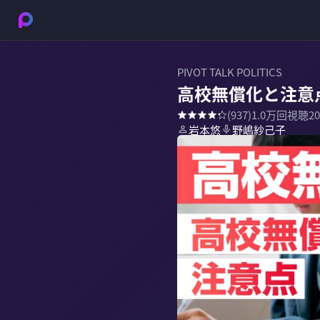
PIVOT TALK POLITICS
高校無償化と注意
(
937
)
1.0万
回視聴
2
岩本悠
野嶋紗己子