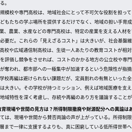
る。
規模校や専門高校は、地域社会にとって不可欠な役割を担って
どもたちの学ぶ場所を提供するだけでなく、地域の担い手育成
業、農業、水産などの専門高校は、特定の産業を支える人材を
必要だ。これらの「見えざるコスト」は大きいが、社会基盤維
高校や広域通信制高校は、生徒一人あたりの教育コストが相対
を評価し競争をさせれば、コストのかかる地方の公立校や専門
が奪われ、都市部への一極集中が加速するという危険性が指摘
学校再編は避けられない課題だが、定員割れの有無といった全
は大きい。その学校が持つミッション、例えば地域医療を支え
地域特性を深く考慮し、存続や再編のあり方を議論することが
る教育現場や世間の見方は？所得制限撤廃や財源配分への異論は
ては、現場や世間から賛否両論の声が上がっている。所得制限
層まで一律に支援するよりも、真に困窮している低所得世帯へ