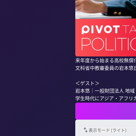
来年度から始まる高校無償化
文科省中教審委員の岩本悠
＜ゲスト＞

岩本悠｜一般財団法人 地域
学生時代にアジア・アフリカ
表示モード (
ライト
)