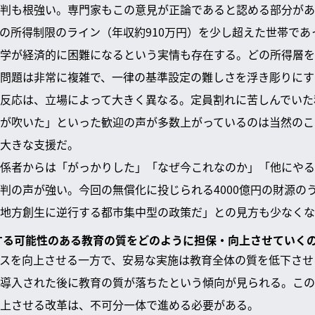
判も根強い。専門家もこの意見が正論であると認める部分があ
の所得制限のライン（年収約910万円）を少し超えた世帯であ
学が経済的に困難になるという実情も存在する。どの所得層を
問題は非常に複雑で、一律の基準設定の難しさを浮き彫りにす
反応は、立場によって大きく異なる。定員割れに苦しんでいた
が吹いた」といった歓迎の声が多数上がっているのは当然のこ
大きな支援だ。
係者からは「がっかりした」「なぜ今これなのか」「他にやる
判の声が強い。今回の無償化に投じられる4000億円の財源の
地方創生に逆行する都市集中型の政策だ」との見方も少なくな
下する可能性のある教育の質をどのように担保・向上させていく
スを向上させる一方で、安易な実施は教育全体の質を低下させ
導入された後に教育の質が落ちたという傾向が見られる。この
上させる改革は、不可分一体で進める必要がある。