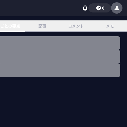
0
章ごとの要点
記事
コメント
メモ