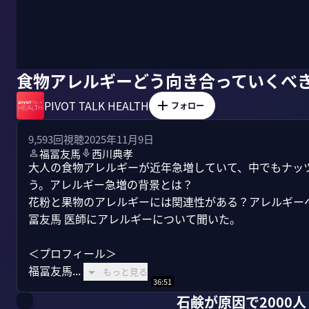
食物アレルギーどう向き合っていくべ
PIVOT TALK HEALTH
フォロー
9,593
回視聴
2025年11月9日
福冨友馬
西川典孝
大人の食物アレルギーが近年急増していて、中でもナッツ
う。アレルギー急増の背景とは？

花粉と果物のアレルギーには関連性がある？アレルギーへ
冨友馬 医師にアレルギーについて聞いた。

＜プロフィール＞

福冨友馬...
もっと見る
36:51
石鹸が原因で2000