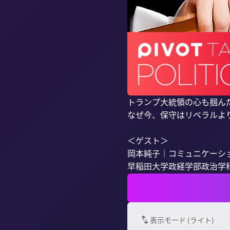
トランプ大統領の心も掴ん
なぜ今、保守はリベラルよ
＜ゲスト＞

岡本純子｜コミュニケーショ
早稲田大学政経学部政治学科卒
表示モード (
ライト
)