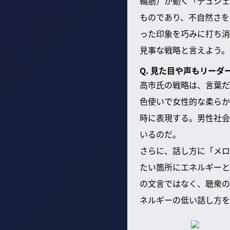
輪筋）が動く「デュシェ
ものであり、不自然さを
った印象を巧みに打ち消
見事な戦略と言えよう。
Q. 見た目や声もリー
高市氏の戦略は、言葉だ
色使いで女性的な柔らか
時に表現する。男性社会
いるのだ。
さらに、話し方に「メロ
たい箇所にエネルギーと
の文言ではなく、聴衆の
ネルギーの低い話し方を