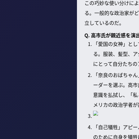
この巧妙な使い分けによ
る。一般的な政治家がど
立しているのだ。
Q. 高市氏が親近感を
「愛国の女神」とし
る。服装、髪型、ア
にとって自分たちの
「奈良のおばちゃん
ーダーを選ぶ。高市
意識を払拭し、「私
メリカの政治学者が
「自己犠牲」アピー
のために自身を犠牲