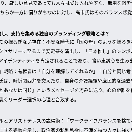
り、厳しい意見であっても人々は受け入れやすく、無用な敵を
ちらか一方に偏りがちなのに対し、高市氏はそのバランス感覚
演出し、支持を集める独自のブランディング戦略とは？
ての揺るぎない存在：不安な時代に「国の母」のような揺るぎ
クセサリーに至るまで安定感を演出し、「日本推し」のシンボ
アイデンティティを肯定されることであり、強い忠誠心を生み
」戦略：有権者は「自分を理解してくれるか」「自分と同じ考
氏は、時折関西弁を交えたり、自身の介護経験や庶民的な過去
とあなたは同じ」というメッセージを巧みに送り、心の距離を
説くリーダー選択の心理と合致する。
ルとアリストテレスの説得術：「ワークライフバランスを捨て
にする姿勢を示し、政治家の私利私欲に不満を持つ人々に強く