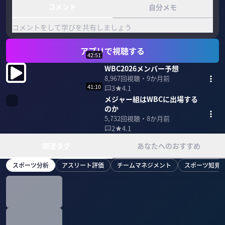
コメント
自分メモ
コメントをして学びを共有しましょう
アプリで視聴する
42:51
WBC2026メンバー予想
8,967
回視聴・
9か月前
41:10
3
4.1
メジャー組はWBCに出場する
のか
5,732
回視聴・
8か月前
2
4.1
関連タグ
あなたへのおすすめ
スポーツ分析
アスリート評価
チームマネジメント
スポーツ知見