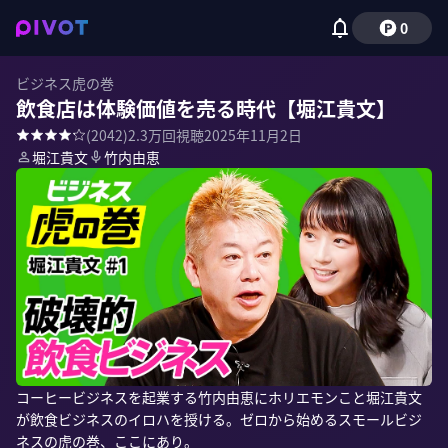
0
ビジネス虎の巻
飲食店は体験価値を売る時代【堀江貴文】
(
2042
)
2.3万
回視聴
2025年11月2日
堀江貴文
竹内由恵
コーヒービジネスを起業する竹内由恵にホリエモンこと堀江貴文
が飲食ビジネスのイロハを授ける。ゼロから始めるスモールビジ
ネスの虎の巻、ここにあり。
