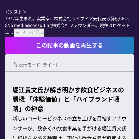
＜ゲスト＞

1972年生まれ。実業家、株式会社ライブドア元代表取締役CEO、
SNS media&consulting株式会社ファウンダー。現在はロケット
エ...
もっと見る
この記事の動画を再生する
表示モード (
ライト
)
堀江貴文氏が解き明かす飲食ビジネスの
勝機 「体験価値」と「ハイブランド戦
略」の極意
新しいコーヒービジネスの立ち上げを目指すアナウ
ンサーが、数多くの飲食事業を手がける堀江貴文氏
に相談を求める動画は、現代の飲食業界が直面する