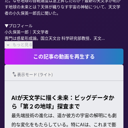
た。なぜ地球の自転速度は急上昇したのか？最新の天文学が明か
す地球の未来とは？天体が織りなす宇宙の神秘について、天文学
者の小久保英一郎氏に聞いた。

▼プロフィール

小久保英一郎｜天文学者

専門は惑星形成論。国立天文台 科学研究部教授、天文...
もっと見る
この記事の動画を再生する
表示モード (
ライト
)
AIが天文学に描く未来：ビッグデータか
ら「第２の地球」探査まで
最先端技術の進化は、遥か彼方の宇宙の解明にも劇
的な変化をもたらしている。特にAIは、これまで膨