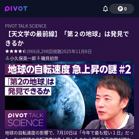
0
PIVOT TALK SCIENCE
【天文学の最前線】「第２の地球」は発見で
きるか
(
966
)
8,298
回視聴
2025年11月8日
小久保英一郎
磯貝初奈
地球の自転速度の影響で、7月10日は「今年で最も短い１日」だっ