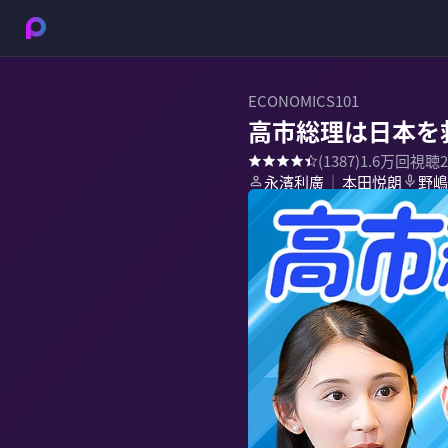
ECONOMICS101
高市総理は日本を
(
1387
)
1.6万
回視聴
永濱利廣
本田悦朗
野嶋
｜