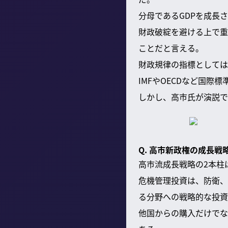
分母であるGDPを成長
財政破綻を避ける上で重
ことだと言える。
財政規律の指標としては
IMFやOECDなど国
しかし、高市氏が演説で
Q. 高市新政権の成長
高市流成長戦略の2本柱
危機管理投資は、防衛、
る分野への戦略的な投資
他国からの購入だけでな