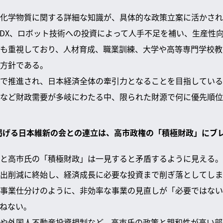
化学物質に関する詳細な知識が、具体的な政策立案に活かされ
やDX、ロボット技術への投資によって人手不足を補い、生産性
も重視しており、人材育成、職業訓練、大学や高等専門学校教
方針である。
で推進され、日本経済全体の牽引力となることを目指している
など財政需要が多岐にわたる中、限られた財源で何に優先順位
を掲げる日本維新の会との連立は、高市政権の「積極財政」にブ
と高市氏の「積極財政」は一見すると矛盾するように見える。
出削減に終始し、経済成長に必要な投資まで削ぎ落としてしま
事業仕分けのように、非効率な事業の見直しが「必要ではない
ねない。
や外国人不動産投資規制など、高市氏の政策と親和性が高い部