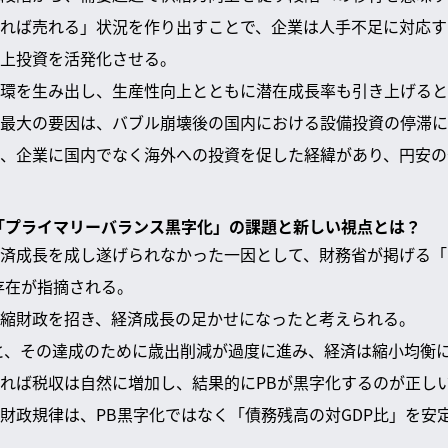
れば売れる」状況を作り出すことで、企業は人手不足に対応する
上投資を活発化させる。
環を生み出し、生産性向上とともに潜在成長率も引き上げると
最大の要因は、バブル崩壊後の国内における設備投資の停滞に
、企業に国内でなく海外への投資を促した経緯があり、円安の
る「プライマリーバランス黒字化」の課題と新しい視点とは？
済成長を成し遂げられなかった一因として、財務省が掲げる「
存在が指摘される。
縮財政を招き、経済成長の足かせになったと考えられる。
と、その達成のために歳出削減が過度に進み、経済は縮小均衡
れば税収は自然に増加し、結果的にPBが黒字化するのが正し
財政規律は、PB黒字化ではなく「債務残高の対GDP比」を安