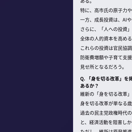
ある。
特に、高市氏の原子力や
一方、成長投資は、AI
さらに、「人への投資」
全体の人的資本を高める
これらの投資は官民協調
防衛費増額や子育て支援
見せ所となるだろう。
Q. 「身を切る改革」
あるか？
維新の「身を切る改革」
身を切る改革が単なる歳
過去の民主党政権時代の
と、経済活動を阻害しか
ただし、維新は原発推進