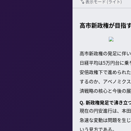
表示モード (
ライト
)
高市新政権が目指
高市新政権の発足に伴い
日経平均は5万円台に乗
安倍政権下で進められた
するのか、アベノミクス
済戦略の核心と今後の展
Q. 新政権発足で沸き
現在の円安進行は、本田
急速な変動は問題を生じ
いう見方である。