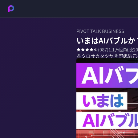
PIVOT TALK BUSINESS
いまはAIバブルか
(
987
)
1.1万
回視聴
2
クロサカタツヤ
野嶋紗己