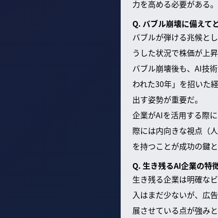
力を高める必要がある。
Q. バブル崩壊に備えて
バブルが弾ける兆候とし
うした状況で株価が上昇
バブル崩壊後も、AI技
われた30年」を招いた
出す姿勢が重要だ。
企業がAIを活用する際
際には内向きな視点（人
を持つことが成功の鍵と
Q. 生き残るAI企業の特
生き残る企業は明確なビ
入はまだ少ないが、広告
展させている点が強みと