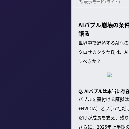
表示モード (
ライト
)
AIバブル崩壊の条
語る
世界中で過熱するAIへ
クロサカタツヤ氏は、A
すべきか？
Q. AIバブルは本当に
バブルを裏付ける証拠は複
+NVIDIA）という7
だけが成長を支え、残りの
さらに、2025年上半期