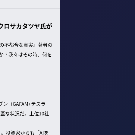
者クロサカタツヤ氏が
ルの不都合な真実』著者の
のか？我々はその時、何を
ン（GAFAM+テスラ
う歪な状況だ。上位10社
る。投資家からも「AIを