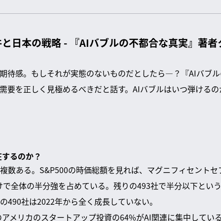
件と日本の戦略 - 『AIバブルの不都合な真実』著
の期待感。もしそれが実態のないものだとしたら—？『AIバブ
I需要を正しく見極めるべきだと話す。AIバブルはいつ弾ける
存在するのか？
数ある。S&P500の時価総額を見れば、マグニフィセントセブ
社だけで全体の半分強を占めている。残りの493社で半分以下とい
490社は2022年から全く成長していない。
のアメリカのスタートアップ投資の64%がAI関連に集中してい