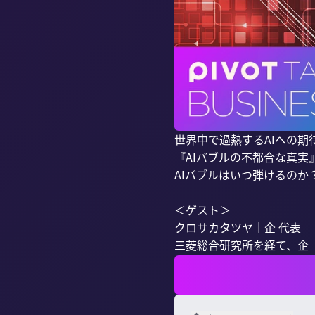
世界中で過熱するAIへの期
『AIバブルの不都合な真実
AIバブルはいつ弾けるのか
＜ゲスト＞

クロサカタツヤ｜企 代表

三菱総合研究所を経て、企（く