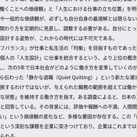
働くことへの価値観」と「人生における仕事の立ち位置」を明
や一般的な価値観が、必ずしも自分自身の最適解とは限らない
関わり方を定期的に見直し、調整する必要がある。自分にとっ
設計する姿勢が、これからの時代には不可欠である。
フバランス」が仕事と私生活の「均衡」を目指すものであった
個人の「人生設計」に仕事を統合するという、より上位の概念
し、次の5年で日本社会がどのように働き方を変革していくの
伝わった「静かな退職（Quiet Quitting）」という新た
脱するわけではないが、与えられた職務の範囲を超えては働か
な状態」を維持する働き方を指す。ある調査によると、日本の
と回答している。その背景には、評価や報酬への不満、人間関
い」という価値観の変化など、多様な要因が存在する。この「
という深刻な課題を企業に突きつけており、企業はこれまで以
られる。