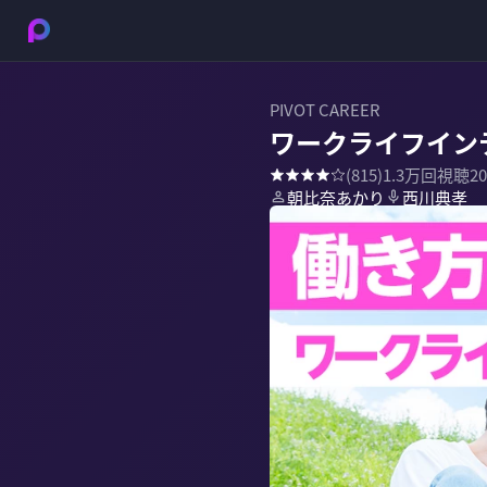
PIVOT CAREER
ワークライフイン
(
815
)
1.3万
回視聴
2
朝比奈あかり
西川典孝