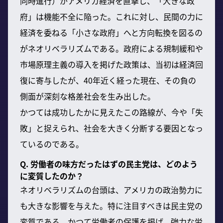
同時進行）がアメリカ経済を直撃し、「大きな政
府」は機能不全に陥った。これに対し、民間の力に
経済を委ねる「小さな政府」へと方向転換を図るの
がネオリベラリズムである。政府による規制緩和や
市場原理主義の導入を掲げた政策は、当初は経済回
復に寄与したが、40年近く経った現在、その負の
側面が深刻な格差社会を生み出した。
かつては成功したかに見えたこの路線が、今や「失
敗」と捉えられ、社会を大きく分断する要因となっ
ているのである。
Q. 労働者の味方だったはずの民主党は、どのよう
に変質したのか？
ネオリベラリズムの台頭は、アメリカの政治勢力に
も大きな影響を与えた。特に注目すべきは民主党の
変質である。かつて労働者の保護を掲げ、強力な労