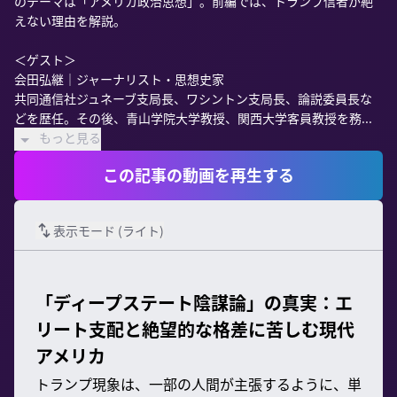
のテーマは「アメリカ政治思想」。前編では、トランプ信者が絶
えない理由を解説。

＜ゲスト＞

会田弘継｜ジャーナリスト・思想史家

共同通信社ジュネーブ支局長、ワシントン支局長、論説委員長な
どを歴任。その後、青山学院大学教授、関西大学客員教授を務...
もっと見る
この記事の動画を再生する
表示モード (
ライト
)
「ディープステート陰謀論」の真実：エ
リート支配と絶望的な格差に苦しむ現代
アメリカ
トランプ現象は、一部の人間が主張するように、単