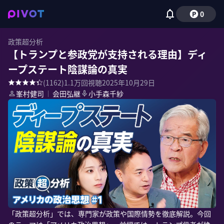
0
政策超分析
【トランプと参政党が支持される理由】ディ
ープステート陰謀論の真実
(
1162
)
1.1万
回視聴
2025年10月29日
峯村健司
｜
会田弘継
小手森千紗
「政策超分析」では、専門家が政策や国際情勢を徹底解説。今回