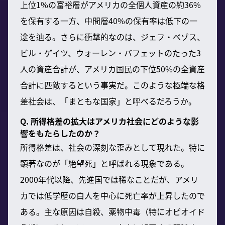
上位1%の富裕層がアメリカの全個人資産の約36%
を保有する一方、中間層40%の保有率は低下の一
途を辿る。さらに衝撃的なのは、ジェフ・ベゾス、
ビル・ゲイツ、ウォーレン・バフェットのたった3
人の資産合計が、アメリカ国民の下位50%の全資産
合計に匹敵するという事実だ。このような極端な格
差社会は、「まともな国家」と呼べるだろうか。
Q. 所得格差の拡大はアメリカ社会にどのような影
響をもたらしたのか？
所得格差は、社会の深刻な歪みとして現れた。特に
顕著なのが「絶望死」と呼ばれる現象である。
2000年代以降、先進国では稀なことだが、アメリ
カでは低学歴の白人を中心に死亡率が上昇したので
ある。主な原因は自殺、薬物中毒（特にオピオイド