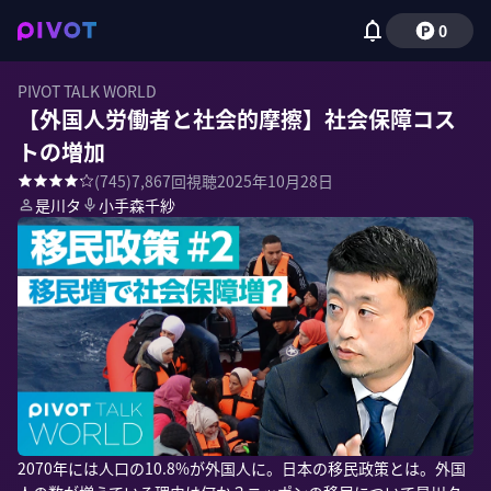
0
PIVOT TALK WORLD
【外国人労働者と社会的摩擦】社会保障コス
トの増加
(
745
)
7,867
回視聴
2025年10月28日
是川タ
小手森千紗
2070年には人口の10.8%が外国人に。日本の移民政策とは。外国