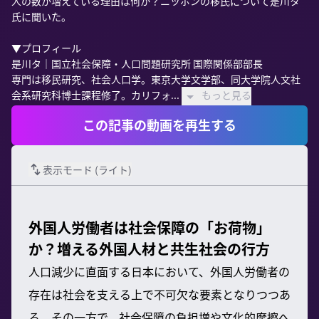
人の数が増えている理由は何か？ニッポンの移民について是川タ
氏に聞いた。

▼プロフィール

是川タ｜国立社会保障・人口問題研究所 国際関係部部長

専門は移民研究、社会人口学。東京大学文学部、同大学院人文社
会系研究科博士課程修了。カリフォ...
もっと見る
この記事の動画を再生する
表示モード (
ライト
)
外国人労働者は社会保障の「お荷物」
か？増える外国人材と共生社会の行方
人口減少に直面する日本において、外国人労働者の
存在は社会を支える上で不可欠な要素となりつつあ
る。その一方で、社会保障の負担増や文化的摩擦へ