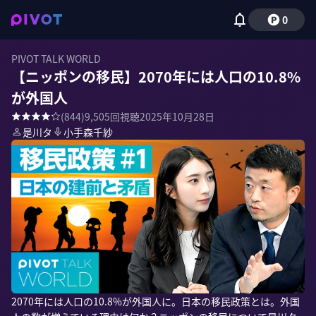
0
PIVOT TALK WORLD
【ニッポンの移民】2070年には人口の10.8%
が外国人
(
844
)
9,505
回視聴
2025年10月28日
是川タ
小手森千紗
2070年には人口の10.8%が外国人に。日本の移民政策とは。外国