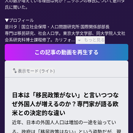
人の数が増えている理由は何か？ニッポンの移民について是川タ
氏に聞いた。

▼プロフィール

是川タ｜国立社会保障・人口問題研究所 国際関係部部長

専門は移民研究、社会人口学。東京大学文学部、同大学院人文社
会系研究科博士課程修了。カリフォ...
もっと見る
この記事の動画を再生する
表示モード (
ライト
)
日本は「移民政策がない」と言いつつな
ぜ外国人が増えるのか？専門家が語る欧
米との決定的な違い
近年、日本の外国人人口は増加の一途を辿ってい
る。政府は「移民政策はない」という姿勢だが、現