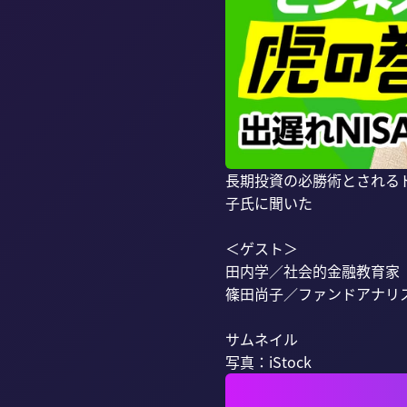
長期投資の必勝術とされる
子氏に聞いた

＜ゲスト＞

田内学／社会的金融教育家

篠田尚子／ファンドアナリス
サムネイル

写真：iStock