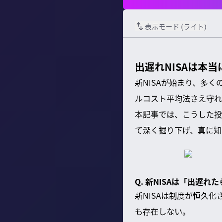
表示モード (
ライト
)
出遅れNISAは本
新NISAが始まり、多
ルコスト平均法さえ守れ
本記事では、こうした投
て深く掘り下げ、真に知
Q. 新NISAは「出遅
新NISAは制度が恒久
も存在しない。