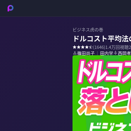
ビジネス虎の巻
ドルコスト平均法
(
1646
)
1.4万
回視聴
篠田尚子
田内学
西岡孝
｜