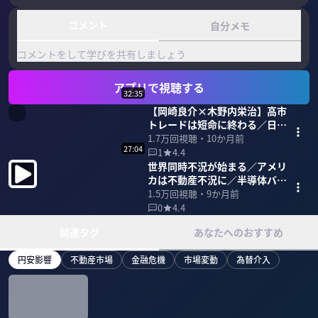
コメント
自分メモ
コメントをして学びを共有しましょう
アプリで視聴する
32:35
【岡崎良介×木野内栄治】高市
トレードは短命に終わる／日銀
10月利上げも？
1.7万
回視聴・
10か月前
27:04
1
4.4
世界同時不況が始まる／アメリ
カは不動産不況に／半導体バブ
ル崩壊へ
1.5万
回視聴・
9か月前
0
4.4
関連タグ
あなたへのおすすめ
円安影響
不動産市場
金融危機
市場変動
為替介入