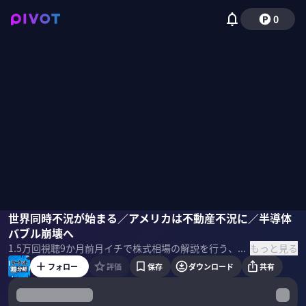
0
木野内栄治
世界同時不況が始まる／アメリカは不動産不況に／半導体
岡崎良介
柴田阿弥
バブル崩壊へ
もっと見る
1.5万
回視聴
9か月前
月イチで株式相場の解説を行う、「マーケット超分析」の10月回。後編は、アメリカの株式相場を分析。半導体バブル崩壊の危機が迫る？ ＜出演者＞ 柴田阿弥｜MC 木野内栄治｜大和証券 チーフテクニカルアナリスト 岡崎良介｜ストラテジスト サムネイル 写真：iStock
フォロー
評価
保存
ダウンロード
共有