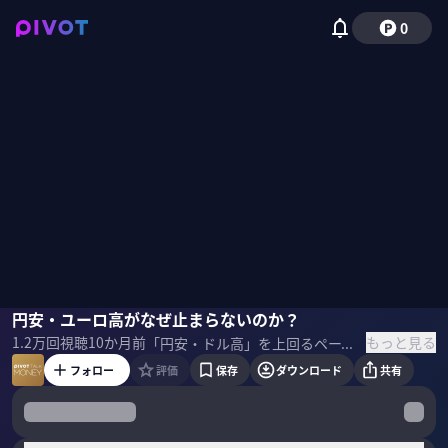
0
唐鎌大輔
円安・ユーロ高がなぜ止まらないのか？
佐々木紀彦
もっと見る
1.2万
回視聴
10か月前
「円安・ドル高」を上回るペースで進む「円安・ユーロ高」。このまま対ユーロでの円安は進み続けるのか？その背景にはどのような要因があるのか？みずほ銀行の唐鎌大輔チーフ・マーケットエコノミストに分析してもらった。 ＜ゲスト＞ 唐鎌大輔｜みずほ銀行 チーフマーケット・エコノミスト 慶應義塾大学経済学部を卒業。JETRO、日本経済研究センター、欧州委員会を経て、2008年よりみずほ銀行に入行。現在はチーフマーケット・エコノミスト。著書に『弱い円の正体 仮面の黒字国・日本』『「強い円」はどこへ行ったのか』等。日本EU学会に所属。 唐鎌大輔note：
フォロー
評価
保存
ダウンロード
共有