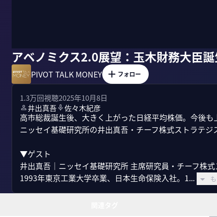
アベノミクス2.0展望：玉木財務大臣
PIVOT TALK MONEY
フォロー
1.3万
回視聴
2025年10月8日
井出真吾
佐々木紀彦
高市総裁誕生後、大きく上がった日経平均株価。今後も
ニッセイ基礎研究所の井出真吾・チーフ株式ストラテジス
▼ゲスト

井出真吾｜ニッセイ基礎研究所 主席研究員・チーフ株式
1993年東京工業大学卒業、日本生命保険入社。1...
も
関連タグ