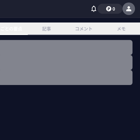
0
章ごとの要点
記事
コメント
メモ