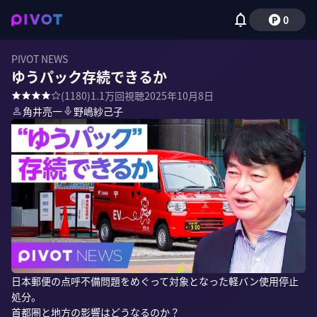
0
PIVOT NEWS
ゆうパック存続できるか
(
1180
)
1.1万
回視聴
2025年10月8日
角井亮一
野嶋紗己子
日本郵便の点呼不備問題をめぐって対象となった軽バン使用停止
処分。

首都圏と地方の影響はどうなるのか？
