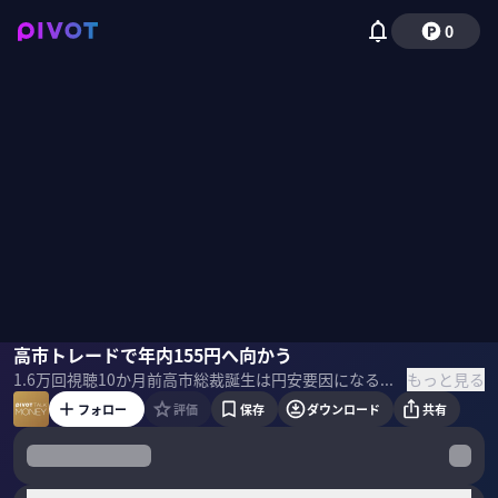
0
佐々木融
高市トレードで年内155円へ向かう
佐々木紀彦
もっと見る
1.6万
回視聴
10か月前
高市総裁誕生は円安要因になるのか？今後、どこまで円安は進むのか？トランプ会談の注目点は何か？為替ストラテジストの佐々木融氏に分析してもらった。 ＜ゲスト＞ 佐々木融｜為替ストラテジスト 1992年に日本銀行に入行。同行NY事務所で米国金融市場を分析。2003年、JPモルガン・チェース銀行にチーフFXストラテジストとして入社。その後、市場調査本部長などを歴任。23年ふくおかFGのチーフストラテジスト。日経ヴェリタス為替ランキングでは複数年にわたり1位を受賞。 ＜目次＞
フォロー
評価
保存
ダウンロード
共有