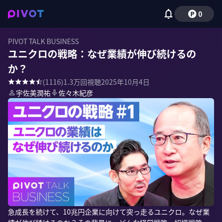
0
PIVOT TALK BUSINESS
ユニクロの戦略：なぜ業績が伸び続けるの
か？
(
1116
)
1.3万
回視聴
2025年10月4日
宇佐美潤祐
佐々木紀彦
急成長を続けて、10兆円企業に向けて突っ走るユニクロ。なぜ業