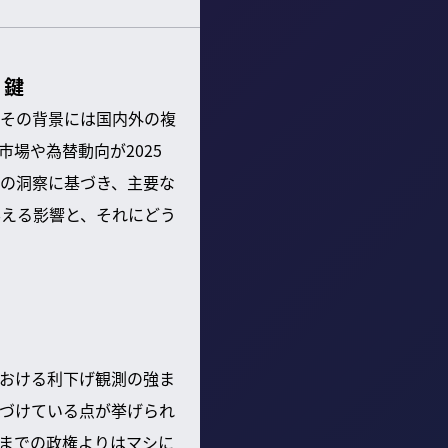
く鍵
その背景には国内外の複
場や為替動向が2025
の洞察に基づき、主要な
与える影響と、それにどう
おける利下げ観測の強ま
気づけている点が挙げられ
までの政権よりはマシに