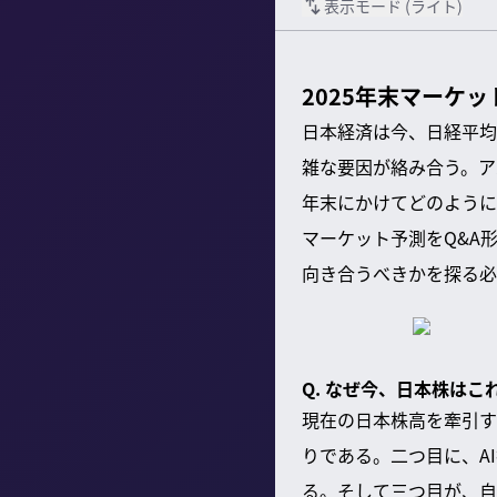
表示モード (
ライト
)
2025年末マーケ
日本経済は今、日経平均
雑な要因が絡み合う。ア
年末にかけてどのように
マーケット予測をQ&A
向き合うべきかを探る必
Q. なぜ今、日本株は
現在の日本株高を牽引す
りである。二つ目に、A
る。そして三つ目が、自