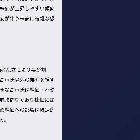
株価が上昇しやすい傾向
安が伴う株高に複雑な感
補者乱立により票が割
高市氏以外の候補を推す
きな高市氏は株価・不動
財政寄りであり株価には
め株価への影響は限定的
る。