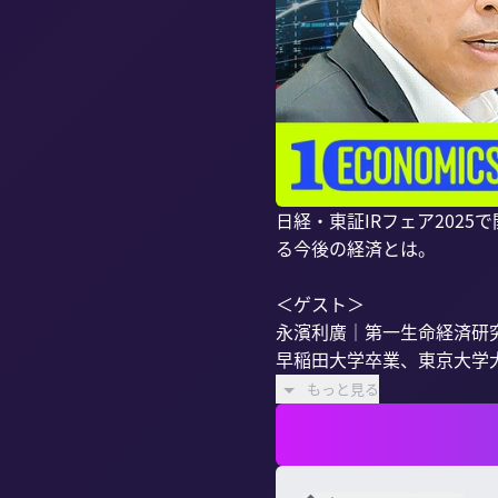
日経・東証IRフェア202
る今後の経済とは。

＜ゲスト＞

永濱利廣｜第一生命経済研究
早稲田大学卒業、東京大学大
もっと見る