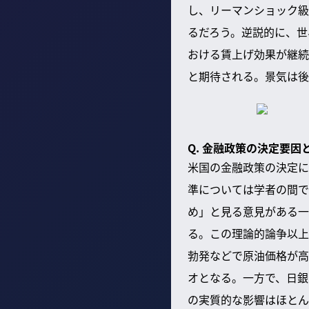
し、リーマンショック級
るだろう。逆説的に、世
おける賃上げ効果が継続
と期待される。景気は後
Q. 金融政策の決定要
米国の金融政策の決定に
準については学者の間で
め」と見る意見がある一
る。この理論的論争以上
勃発などで原油価格が高
オとなる。一方で、日銀
の実質的な影響はほとん