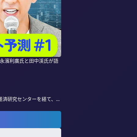
。永濱利廣氏と田中渓氏が語
研究センターを経て、...