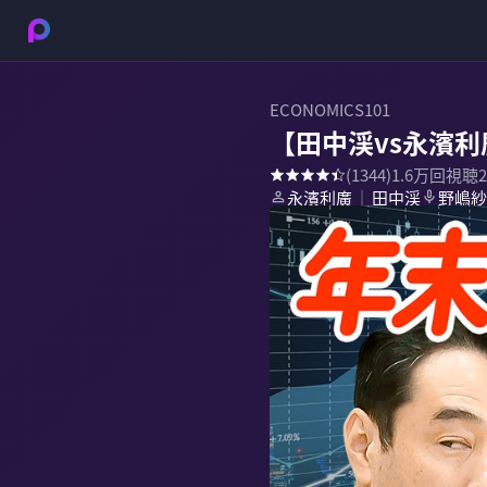
ECONOMICS101
【田中渓vs永濱
(
1344
)
1.6万
回視聴
永濱利廣
田中渓
野嶋紗
｜