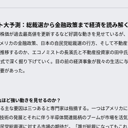
ット大予測：総裁選から金融政策まで経済を読み解
株価が過去最高値を更新するなど好調な動きを見せているが、
メリカの金融政策、日本の自民党総裁選の行方、そして不動産市
推移するのか、エコノミストの長濱氏と不動産投資家の田中氏
形式で深く掘り下げていく。目の前の経済事象が我々の生活に
要があった。
これほど強い動きを見せるのか？
る主な要因は三つあると専門家は指摘する。一つはアメリカに
I技術の発展とそれに伴う半導体関連銘柄のブームが市場を活
民党総裁選に対する市場の期待だ。「誰が総裁になってもこれ