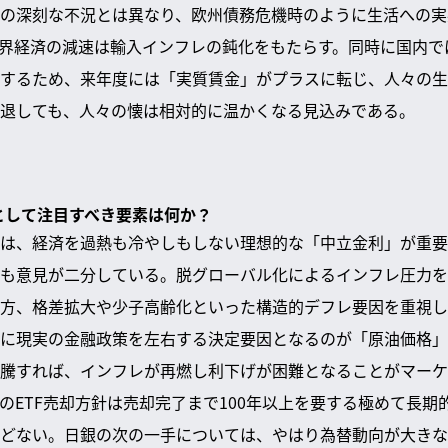
の深刻な不況とは異なり、欧州債務危機時のように生活への実
界経済の減速は輸入インフレの鈍化をもたらす。同時に国内で
するため、来年度には「実質賃金」がプラスに転じ、人々の生
退しても、人々の懐は相対的に温かくなる見込みである。
因として注目すべき要素は何か？
は、経済を過熱も冷やしもしない理想的な「中立金利」が重要
も意見が二分している。脱グローバル化によるインフレ圧力を
方、格差拡大や少子高齢化といった構造的デフレ要因を重視し
に現実の金融政策を左右する決定要因となるのが「原油価格」
騰すれば、インフレが再燃し利下げが困難となることがマーケ
のETF売却方針は売却完了まで100年以上を要する極めて長期
どない。日銀の次の一手については、やはり為替動向が大きな