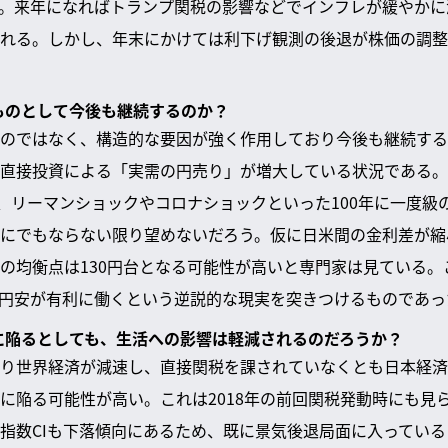
。来年になればトランプ関税の影響などでインフレが緩やかに
れる。しかし、年末にかけては利下げ観測の後退が株価の調整
なものとして今後も継続するのか？
のではなく、構造的な要因が強く作用しており今後も継続する
直接投資による「実需の円売り」が増大している状況である。
は、リーマンショックやコロナショックといった100年に一度級
にでもならない限り望めないだろう。仮に日米間の金利差が縮
の均衡点は130円台となる可能性が高いと専門家は見ている。
円安が有利に働くという逆説的な現実を突きつけるものであっ
退に陥るとしても、生活への影響は軽減されるのだろうか？
り世界経済が減速し、直接関税を課されていなくとも日本経済
に陥る可能性が高い。これは2018年の前回関税発動時にも見
指数CIも下落傾向にあるため、既に景気後退局面に入ってい