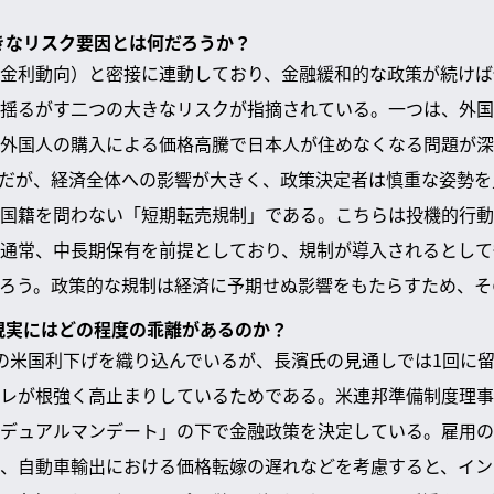
大きなリスク要因とは何だろうか？
金利動向）と密接に連動しており、金融緩和的な政策が続けば
揺るがす二つの大きなリスクが指摘されている。一つは、外国
外国人の購入による価格高騰で日本人が住めなくなる問題が深
だが、経済全体への影響が大きく、政策決定者は慎重な姿勢を
国籍を問わない「短期転売規制」である。こちらは投機的行動
通常、中長期保有を前提としており、規制が導入されるとして
ろう。政策的な規制は経済に予期せぬ影響をもたらすため、そ
と現実にはどの程度の乖離があるのか？
の米国利下げを織り込んでいるが、長濱氏の見通しでは1回に
レが根強く高止まりしているためである。米連邦準備制度理事
デュアルマンデート」の下で金融政策を決定している。雇用の
、自動車輸出における価格転嫁の遅れなどを考慮すると、イン