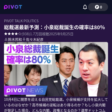
0
PIVOT TALK POLITICS
総裁選最新予測：小泉総裁誕生の確率は80％
(
938
)
1.7万
回視聴
2025年9月25日
鈴木邦和
佐々木紀彦
10月4日に開票を迎える自民党総裁選。小泉候補が支持を拡大して
いるのはなぜか？高市候補の逆転はあり得るのか？もし小泉内閣
が発足した場合、どんな内閣、政権となるのか？選挙ドットコム