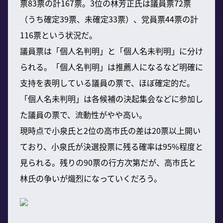
票83票の計167票。3位の林芳正氏は議員票72票
（うち確定39票、未確定33票）、党員票44票の計
116票という状況だ。
議員票は「個人名判明」と「個人名未判明」に分け
られる。「個人名判明」は推薦人になるなど明確に
支持を表明している議員の票で、ほぼ確定的だ。
「個人名未判明」は各候補の決起集会などに参加し
た議員の票で、流動性がやや高い。
現時点で小泉氏と2位の高市氏の差は20票以上開い
ており、小泉氏が決選投票に残る確率は95%程度と
見られる。残りの90票の行方次第だが、高市氏と
林氏の争いが熾烈になっていくだろう。